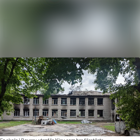
Nyhetsarkiv
Sök i nyhetsrum
Mediearkiv
Följ
Följer
Event
Kontakt
En skola i Bovary, utanför Kiev, som har förstörts.