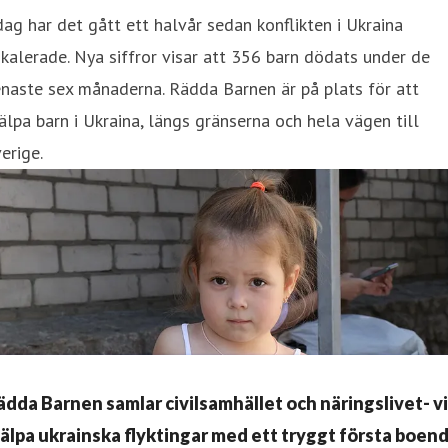
dag har det gått ett halvår sedan konflikten i Ukraina
kalerade. Nya siffror visar att 356 barn dödats under de
naste sex månaderna. Rädda Barnen är på plats för att
älpa barn i Ukraina, längs gränserna och hela vägen till
erige.
ädda Barnen samlar civilsamhället och näringslivet- vi
jälpa ukrainska flyktingar med ett tryggt första boen