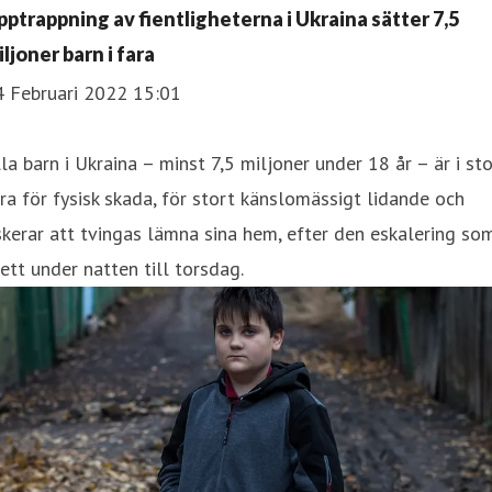
pptrappning av fientligheterna i Ukraina sätter 7,5
ljoner barn i fara
4 Februari 2022 15:01
la barn i Ukraina – minst 7,5 miljoner under 18 år – är i sto
ra för fysisk skada, för stort känslomässigt lidande och
skerar att tvingas lämna sina hem, efter den eskalering so
ett under natten till torsdag.