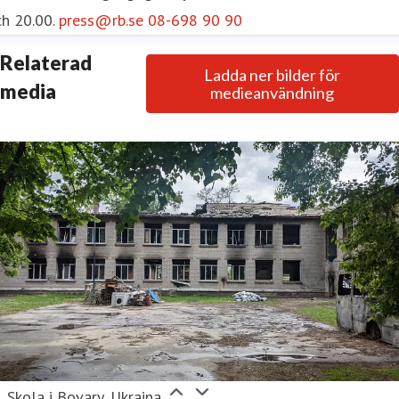
h 20.00.
press@rb.se
08-698 90 90
Relaterad
Ladda ner bilder för
media
medieanvändning
Skola i Bovary, Ukraina