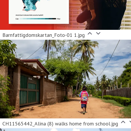
Barnfattigdomskartan_Foto-01 1.jpg
CH11565442_Alina (8) walks home from school.jpg