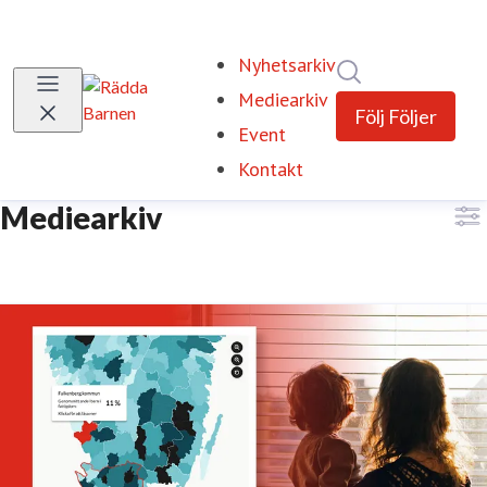
Nyhetsarkiv
Sök i nyhetsrum
Mediearkiv
(current)
Följ
Följer
Event
Kontakt
Mediearkiv