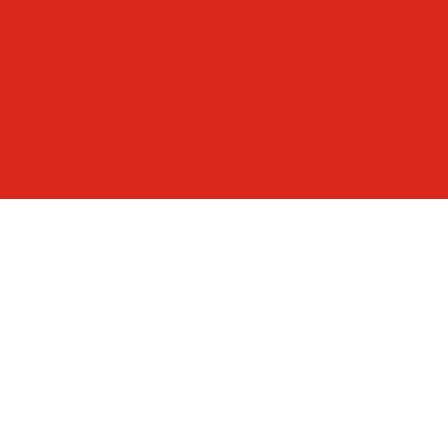
-som lyssnar till – och lär av – barn
Rädda Barnens hemsida
-som ger varje barn framtidstro och möjligheter.
Rädda Barnen på Instagram
Rädda Barnen på LinkedIn
Rädda Barnen på Facebook
Rädda Barnen på YouTube