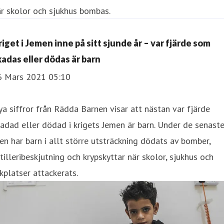
r skolor och sjukhus bombas.
riget i Jemen inne på sitt sjunde år – var fjärde som
kadas eller dödas är barn
6 Mars 2021 05:10
a siffror från Rädda Barnen visar att nästan var fjärde
adad eller dödad i krigets Jemen är barn. Under de senast
en har barn i allt större utsträckning dödats av bomber,
tilleribeskjutning och krypskyttar när skolor, sjukhus och
kplatser attackerats.