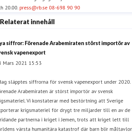
h 20.00.
press@rb.se
08-698 90 90
Relaterat innehåll
ya siffror: Förenade Arabemiraten störst importör av
vensk vapenexport
8 Mars 2021 15:53
dag släpptes siffrorna för svensk vapenexport under 2020.
renade Arabemiraten är störst importör av svensk
igsmateriel. Vi konstaterar med bestörtning att Sverige
porterar krigsmateriel för drygt tre miljarder till en av de
ridande partnerna i kriget i Jemen, trots att kriget lett till
rldens värsta humanitära katastrof där barn blir måltavlor