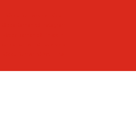
-som respekterar och värdesätter varje barn.
-som lyssnar till – och lär av – barn
Rädda Barnens hemsida
-som ger varje barn framtidstro och möjligheter.
Rädda Barnen på Instagram
Rädda Barnen på LinkedIn
Rädda Barnen på Facebook
Rädda Barnen på YouTube