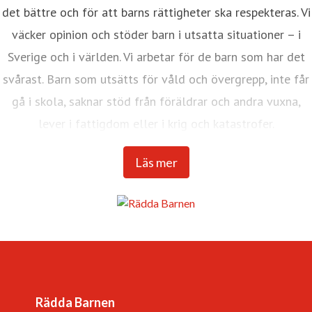
det bättre och för att barns rättigheter ska respekteras. Vi
väcker opinion och stöder barn i utsatta situationer – i
Sverige och i världen. Vi arbetar för de barn som har det
svårast. Barn som utsätts för våld och övergrepp, inte får
gå i skola, saknar stöd från föräldrar och andra vuxna,
lever i fattigdom eller i krig och katastrofer.
Internationella Rädda Barnen är en av världens största
Läs mer
barnrättsorganisationer med verksamhet i över 120
länder.
Vår vision är en värld där barnkonventionen är
förverkligad och alla barns rättigheter tillgodosedda. Det
är en värld
Rädda Barnen