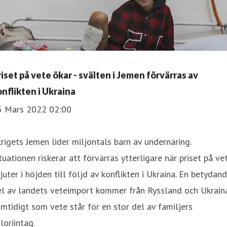
riset på vete ökar - svälten i Jemen förvärras av
onflikten i Ukraina
5 Mars 2022 02:00
krigets Jemen lider miljontals barn av undernäring.
tuationen riskerar att förvärras ytterligare när priset på ve
juter i höjden till följd av konflikten i Ukraina. En betydan
l av landets veteimport kommer från Ryssland och Ukraina
mtidigt som vete står för en stor del av familjers
loriintag.