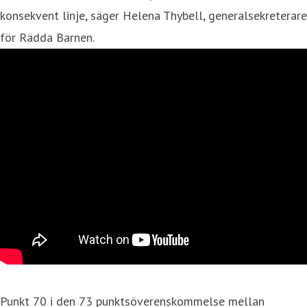
konsekvent linje, säger Helena Thybell, generalsekreterare
för Rädda Barnen.
Punkt 70 i den 73 punktsöverenskommelse mellan