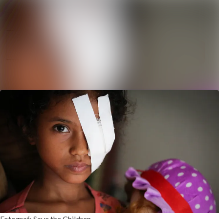
Nyhetsarkiv
Sök i nyhetsrum
Mediearkiv
Följ
Följer
Event
Kontakt
Fotograf: Save the Children