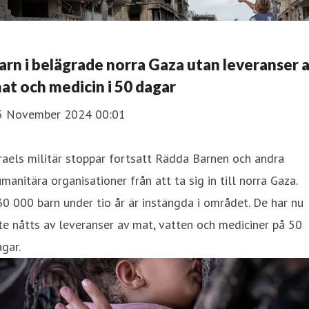
arn i belägrade norra Gaza utan leveranser 
at och medicin i 50 dagar
5 November 2024 00:01
raels militär stoppar fortsatt Rädda Barnen och andra
manitära organisationer från att ta sig in till norra Gaza.
0 000 barn under tio år är instängda i området. De har nu
te nåtts av leveranser av mat, vatten och mediciner på 50
gar.