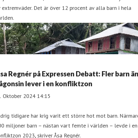
 extremväder. Det är över 12 procent av alla barn i hela
rlden.
sa Regnér på Expressen Debatt: Fler barn ä
ågonsin lever i en konfliktzon
1 Oktober 2024 14:15
drig tidigare har krig varit ett större hot mot barn. Närmar
0 miljoner barn – nästan vart femte i världen – levde i en
nfliktzon 2023, skriver Åsa Regnér.