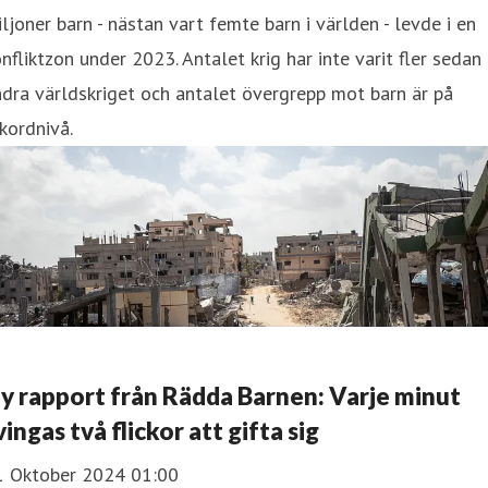
ljoner barn - nästan vart femte barn i världen - levde i en
nfliktzon under 2023. Antalet krig har inte varit fler sedan
dra världskriget och antalet övergrepp mot barn är på
kordnivå.
y rapport från Rädda Barnen: Varje minut
vingas två flickor att gifta sig
1 Oktober 2024 01:00