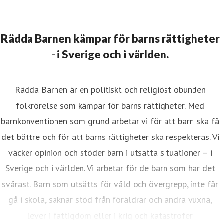
Rädda Barnen kämpar för barns rättigheter
- i Sverige och i världen.
Rädda Barnen är en politiskt och religiöst obunden
folkrörelse som kämpar för barns rättigheter. Med
barnkonventionen som grund arbetar vi för att barn ska få
det bättre och för att barns rättigheter ska respekteras. Vi
väcker opinion och stöder barn i utsatta situationer – i
Sverige och i världen. Vi arbetar för de barn som har det
svårast. Barn som utsätts för våld och övergrepp, inte får
gå i skola, saknar stöd från föräldrar och andra vuxna,
lever i fattigdom eller i krig och katastrofer.