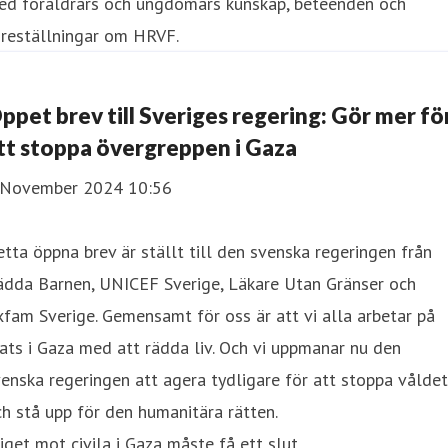
ed föräldrars och ungdomars kunskap, beteenden och
öreställningar om HRVF.
ppet brev till Sveriges regering: Gör mer fö
tt stoppa övergreppen i Gaza
 November 2024 10:56
tta öppna brev är ställt till den svenska regeringen från
ädda Barnen, UNICEF Sverige, Läkare Utan Gränser och
fam Sverige. Gemensamt för oss är att vi alla arbetar på
ats i Gaza med att rädda liv. Och vi uppmanar nu den
enska regeringen att agera tydligare för att stoppa våldet
h stå upp för den humanitära rätten.
iget mot civila i Gaza måste få ett slut