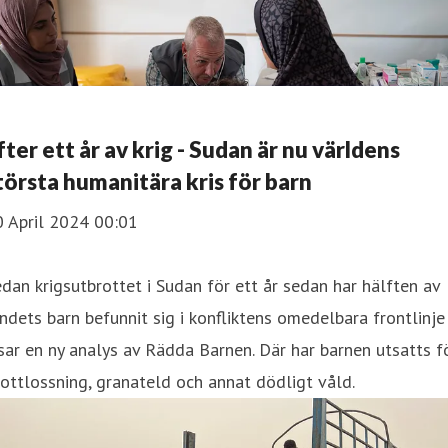
fter ett år av krig - Sudan är nu världens
törsta humanitära kris för barn
0 April 2024 00:01
dan krigsutbrottet i Sudan för ett år sedan har hälften av
ndets barn befunnit sig i konfliktens omedelbara frontlinje
sar en ny analys av Rädda Barnen. Där har barnen utsatts f
ottlossning, granateld och annat dödligt våld.