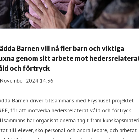
ädda Barnen vill nå fler barn och viktiga
uxna genom sitt arbete mot hedersrelatera
åld och förtryck
 November 2024 14:36
ädda Barnen driver tillsammans med Fryshuset projektet
EE, för att motverka hedersrelaterat våld och förtryck .
llsammans har organisationerna tagit fram kunskapsmateri
ktat till elever, skolpersonal och andra ledare, och arbetat