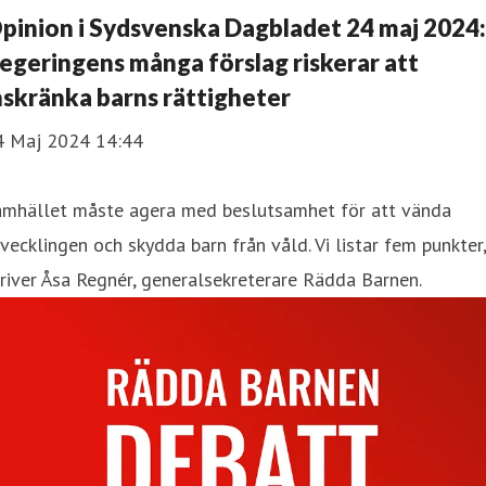
pinion i Sydsvenska Dagbladet 24 maj 2024:
egeringens många förslag riskerar att
nskränka barns rättigheter
4 Maj 2024 14:44
amhället måste agera med beslutsamhet för att vända
vecklingen och skydda barn från våld. Vi listar fem punkter,
river Åsa Regnér, generalsekreterare Rädda B arnen.