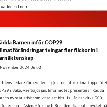
tuationen i norra
ädda Barnen inför COP29:
limatförändringar tvingar fler flickor in i
arnäktenskap
 November 2024 06:00
rldens ledare förbereder sig just nu inför klimattoppmöte
P29 i Baku, Azerbajdzjan. Inför mötet presenterar Rädda
rnen ny statistisk som visar att hittills i år har cirka 300
ljoner barn i Asien, Afrika och Brasilien drabbats mycket hå