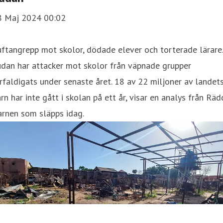
8 Maj 2024 00:02
ftangrepp mot skolor, dödade elever och torterade lärare.
dan har attacker mot skolor från väpnade grupper
rfaldigats under senaste året. 18 av 22 miljoner av landet
rn har inte gått i skolan på ett år, visar en analys från Rä
arnen som släpps idag.