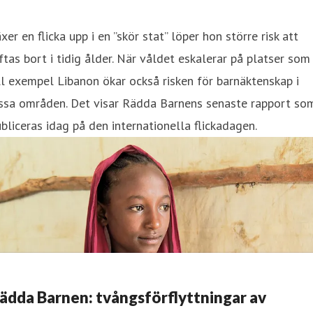
xer en flicka upp i en ”skör stat” löper hon större risk att
ftas bort i tidig ålder. När våldet eskalerar på platser som
ll exempel Libanon ökar också risken för barnäktenskap i
issa områden. Det visar Rädda Barnens senaste rapport so
bliceras idag på den internationella flickadagen.
ädda Barnen: tvångsförflyttningar av