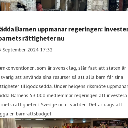
ädda Barnen uppmanar regeringen: Investe
 barnets rättigheter nu
5 September 2024 17:32
rnkonventionen, som är svensk lag, slår fast att staten är
svarig att använda sina resurser så att alla barn får sina
ättigheter tillgodosedda. Under helgens riksmöte uppmana
ädda Barnens 53 000 medlemmar regeringen att investera 
rnets rättigheter i Sverige och i världen. Det är dags att
gga en barnrättsbudget.