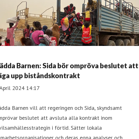
ädda Barnen: Sida bör ompröva beslutet att
äga upp biståndskontrakt
April 2024 14:17
dda Barnen vill att regeringen och Sida, skyndsamt
prövar beslutet att avsluta alla kontrakt inom
vilsamhällesstrategin i förtid. Sätter lokala
amarbetsorganisationer och deras egna analyser och