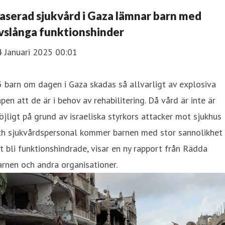
aserad sjukvård i Gaza lämnar barn med
ivslånga funktionshinder
4 Januari 2025 00:01
 barn om dagen i Gaza skadas så allvarligt av explosiva
pen att de är i behov av rehabilitering. Då vård är inte är
jligt på grund av israeliska styrkors attacker mot sjukhus
ch sjukvårdspersonal kommer barnen med stor sannolikhet
t bli funktionshindrade, visar en ny rapport från Rädda
rnen och andra organisationer.