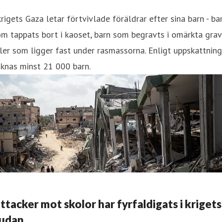
krigets Gaza letar förtvivlade föräldrar efter sina barn - ba
m tappats bort i kaoset, barn som begravts i omärkta grav
ler som ligger fast under rasmassorna. Enligt uppskattning
knas minst 21 000 barn.
ttacker mot skolor har fyrfaldigats i krigets
udan