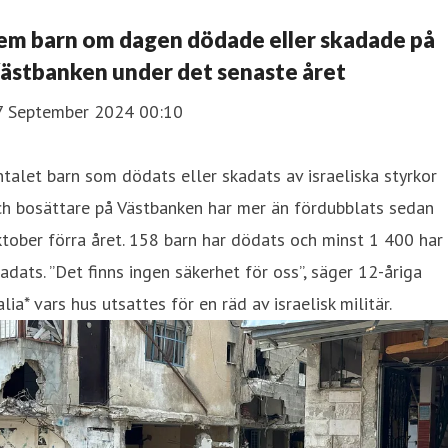
em barn om dagen dödade eller skadade på
ästbanken under det senaste året
7 September 2024 00:10
talet barn som dödats eller skadats av israeliska styrkor
ch bosättare på Västbanken har mer än fördubblats sedan
tober förra året. 158 barn har dödats och minst 1 400 har
adats. ”Det finns ingen säkerhet för oss”, säger 12-åriga
lia* vars hus utsattes för en räd av israelisk militär.