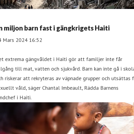
n miljon barn fast i gängkrigets Haiti
4 Mars 2024 16:52
t extrema gängvåldet i Haiti gör att familjer inte får
llgång till mat, vatten och sjukvård. Barn kan inte gå i skol
h riskerar att rekryteras av väpnade grupper och utsättas 
xuellt våld, säger Chantal Imbeault, Rädda Barnens
ndchef i Haiti.