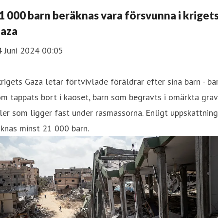
1 000 barn beräknas vara försvunna i kriget
aza
4 Juni 2024 00:05
krigets Gaza letar förtvivlade föräldrar efter sina barn - ba
m tappats bort i kaoset, barn som begravts i omärkta grav
ler som ligger fast under rasmassorna. Enligt uppskattning
knas minst 21 000 barn.