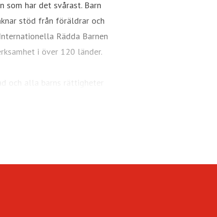
arn som har det svårast. Barn
aknar stöd från föräldrar och
. Internationella Rädda Barnen
erksamhet i över 120 länder.
ad och alla barns rättigheter
d
je barn.
barn
jligheter.