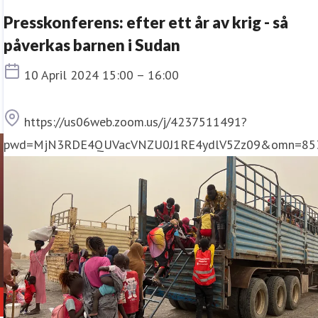
Presskonferens: efter ett år av krig - så
påverkas barnen i Sudan
Tid
10 April 2024 15:00 – 16:00
Plats
https://us06web.zoom.us/j/4237511491?
pwd=MjN3RDE4QUVacVNZU0J1RE4ydlV5Zz09&omn=85