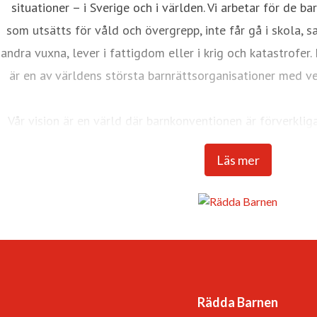
situationer – i Sverige och i världen. Vi arbetar för de b
som utsätts för våld och övergrepp, inte får gå i skola, s
andra vuxna, lever i fattigdom eller i krig och katastrofer
är en av världens största barnrättsorganisationer med v
Vår vision är en värld där barnkonventionen är förverklig
tillgodosedda. Det är en värl
Läs mer
-som respekterar och värdesätter var
-som lyssnar till – och lär av – 
-som ger varje barn framtidstro och mö
Rädda Barnen