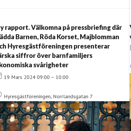
y rapport. Välkomna på pressbriefing där
ädda Barnen, Röda Korset, Majblomman
ch Hyresgästföreningen presenterar
ärska siffror över barnfamiljers
konomiska svårigheter
Tid
19 Mars 2024 09:00 – 10:00
Plats
Hyresgästföreningen, Norrlandsgatan 7