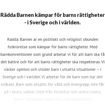
Rädda Barnen kämpar för barns rättigheter
- i Sverige och i världen.
Rädda Barnen är en politiskt och religiöst obunden
folkrörelse som kämpar för barns rättigheter. Med
barnkonventionen som grund arbetar vi för att barn ska få
det bättre och för att barns rättigheter ska respekteras. Vi
väcker opinion och stöder barn i utsatta situationer – i
Sverige och i världen. Vi arbetar för de barn som har det
svårast. Barn som utsätts för våld och övergrepp, inte får
gå i skola, saknar stöd från föräldrar och andra vuxna,
lever i fattigdom eller i krig och katastrofer.