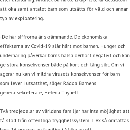
att öka samt antalet barn som utsätts för våld och annan
typ av exploatering.
-De här siffrorna är skrämmande. De ekonomiska
effekterna av Covid-19 slår hårt mot barnen. Hunger och
undernäring påverkar barns hälsa oerhört negativt och kan
ge stora konsekvenser både på kort och lång sikt. Om vi
agerar nu kan vi mildra virusets konsekvenser för barn
som lever i utsatthet, säger Rädda Barnens
generalsekreterare, Helena Thybell.
Två tredjedelar av världens familjer har inte möjlighet att
få stöd från offentliga trygghetssystem. T ex så omfattas
bara 16 procent av familjer i Afrika av ett