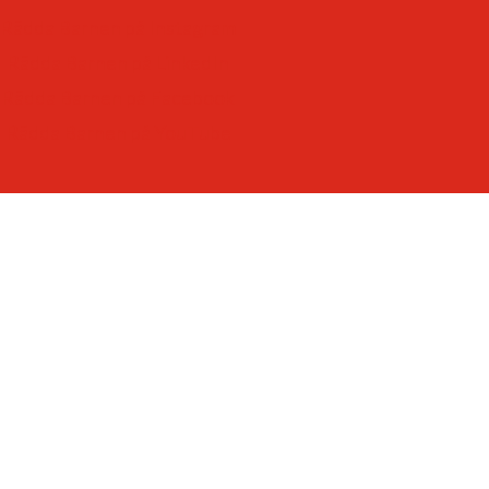
-som ger varje barn framtidstro och möjligheter.
Rädda Barnen på Instagram
Rädda Barnen på LinkedIn
Rädda Barnen på Facebook
Rädda Barnen på YouTube