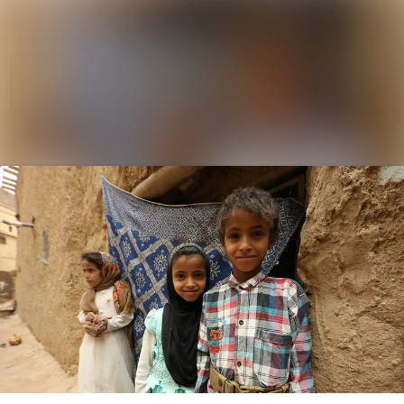
Nyhetsarkiv
Sök i nyhetsrum
Mediearkiv
Följ
Följer
Event
Kontakt