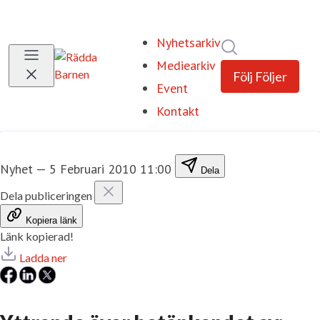
Nyhetsarkiv
Sök i nyhetsrum
Mediearkiv
Följ
Följer
Event
Kontakt
Nyhet
—
5 Februari 2010 11:00
Dela
Dela publiceringen
Kopiera länk
Länk kopierad!
Ladda ner