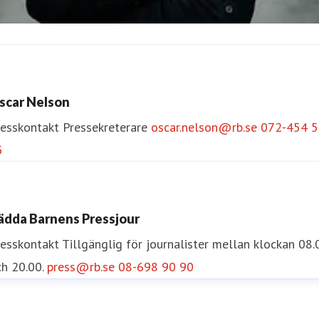
sa Runström Awad
resskontakt
Pressekreterare
Internationella Frågor
scar Nelson
sa.runstrom.awad@rb.se
0733-55 34 33
resskontakt
Pressekreterare
oscar.nelson@rb.se
072-454 5
5
ädda Barnens Pressjour
resskontakt
Tillgänglig för journalister mellan klockan 08.
h 20.00.
press@rb.se
08-698 90 90