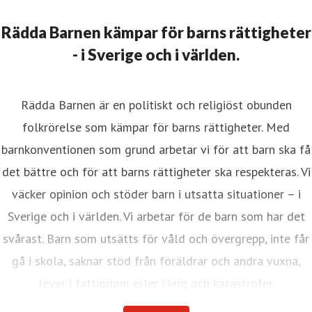
Rädda Barnen kämpar för barns rättigheter
- i Sverige och i världen.
Rädda Barnen är en politiskt och religiöst obunden
folkrörelse som kämpar för barns rättigheter. Med
barnkonventionen som grund arbetar vi för att barn ska få
det bättre och för att barns rättigheter ska respekteras. Vi
väcker opinion och stöder barn i utsatta situationer – i
Sverige och i världen. Vi arbetar för de barn som har det
svårast. Barn som utsätts för våld och övergrepp, inte får
gå i skola, saknar stöd från föräldrar och andra vuxna,
lever i fattigdom eller i krig och katastrofer.
Internationella Rädda Barnen är en av världens största