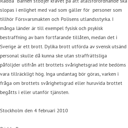
Rädda Barnen stödjer kravet på att åtalsförordnande ska
slopas i enlighet med vad som gäller för personer som
tillhör Försvarsmakten och Polisens utlandsstyrka. I
många länder är till exempel fysisk och psykisk
bestraffning av barn fortfarande tillåten, medan det i
Sverige är ett brott. Dylika brott utförda av svensk utsänd
personal skulle då kunna ske utan straffrättsliga
påföljder utifrån att brottets svårighetsgrad inte bedöms
vara tillräckligt hög. Inga undantag bör göras, varken i
fråga om brottets svårighetsgrad eller huruvida brottet
begåtts i eller utanför tjänsten.
Stockholm den 4 februari 2010