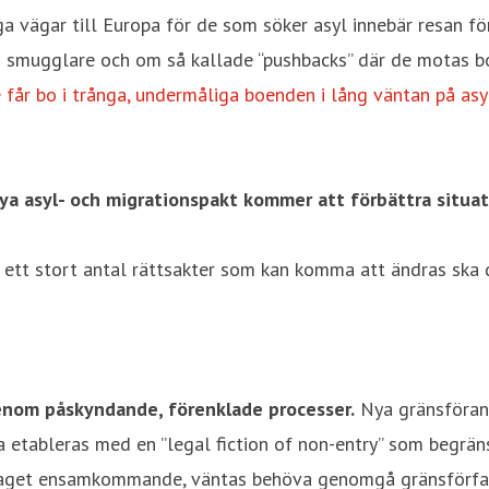
gliga vägar till Europa för de som söker asyl innebär resan 
 smugglare och om så kallade “pushbacks” där de motas bort
 får bo i trånga, undermåliga boenden i lång väntan på as
nya asyl- och migrationspakt kommer att förbättra situat
 ett stort antal rättsakter som kan komma att ändras ska
genom påskyndande, förenklade processer.
Nya gränsförand
a etableras med en ”legal fiction of non-entry” som begräns
antaget ensamkommande, väntas behöva genomgå gränsförfa