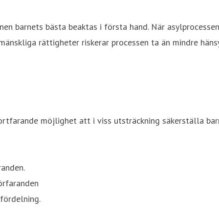
onen barnets bästa beaktas i första hand. När asylprocess
mänskliga rättigheter riskerar processen ta än mindre hänsyn
tfarande möjlighet att i viss utsträckning säkerställa barns
randen.
örfaranden
fördelning.