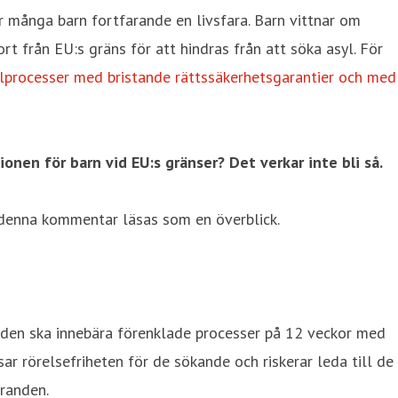
för många barn fortfarande en livsfara. Barn vittnar om
 från EU:s gräns för att hindras från att söka asyl. För
ylprocesser med bristande rättssäkerhetsgarantier och med
ionen för barn vid EU:s gränser?
Det verkar inte bli så.
 denna kommentar läsas som en överblick.
en ska innebära förenklade processer på 12 veckor med
ar rörelsefriheten för de sökande och riskerar leda till de
randen.