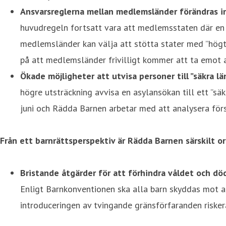
Ansvar
sreglerna mellan medlemsländer förändras int
huvudregeln fortsatt vara att medlemsstaten där en 
medlemsländer kan välja att stötta stater med ”högt
på att medlemsländer frivilligt kommer att ta emot a
Ö
kade möjligheter att utvisa personer till ”säkra l
högre utsträckning avvisa en asylansökan till ett ”sä
juni och Rädda Barnen arbetar med att analysera för
Från ett barnrättsperspektiv är Rädda Barnen särskilt o
Bristande åtgärder för att förhindra våldet och död
Enligt Barnkonventionen ska alla barn skyddas mot a
introduceringen av tvingande gränsförfaranden risker