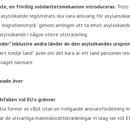
e, en frivillig solidaritetsmekanism introduceras.
Trots 
asylsökande registrerats ska vara ansvarig för asylansökan
 migrationstryck” genom antingen att ta emot asylsökande 
sylsökande i någon större utsträckning.
änder” inklusive andra länder än den asylsökandes urspru
kert tredje land” även om det bara är ett land personen res
slaget närmare.
roade över
:
sfallen vid EU:s gränser
lla former av våld. Utan en tvingande ansvarsfördelning 
ar de allvarliga människorättskränkningar vi idag ser vid 