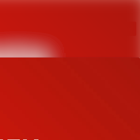
Sök i nyhetsrumm
Följ
Följer