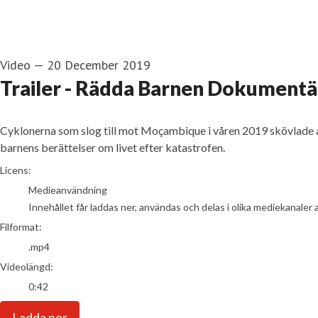
Video
—
20 December 2019
Trailer - Rädda Barnen Dokumentär
Cyklonerna som slog till mot Moçambique i våren 2019 skövlade al
barnens berättelser om livet efter katastrofen.
go to media item
Licens:
Medieanvändning
Innehållet får laddas ner, användas och delas i olika mediekanaler 
Filformat:
.mp4
Videolängd:
0:42
Ladda ner