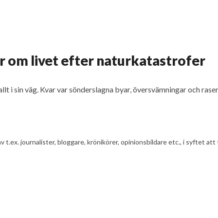
 om livet efter naturkatastrofer
lt i sin väg. Kvar var sönderslagna byar, översvämningar och rase
av t.ex. journalister, bloggare, krönikörer, opinionsbildare etc., i syfte