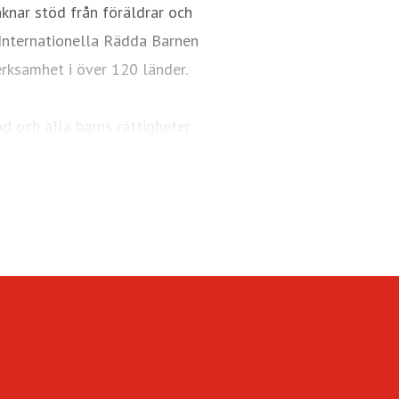
aknar stöd från föräldrar och
. Internationella Rädda Barnen
erksamhet i över 120 länder.
ad och alla barns rättigheter
d
je barn.
barn
jligheter.