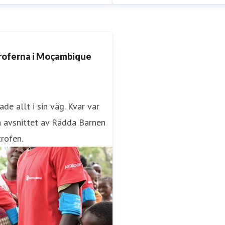
Åsa Runström Awad
n@rb.se
0723-57 67 56
Presskontakt
Pressekreterar
troferna i Moçambique
34 33
e allt i sin väg. Kvar var
a avsnittet av Rädda Barnen
rofen.