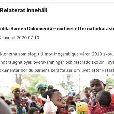
Relaterat innehåll
nne Thorngren
resskontakt
Pressekreterare
Svenska Frågor
anne.thorngre
ädda Barnen Dokumentär- om livet efter naturkatas
8 Januari 2020 07:10
yklonerna som slog till mot Moçambique våren 2019 skövlad
nderslagna byar, översvämningar och raserade skolor. I ny
kumentär hör du barnens berättelser om livet efter katast