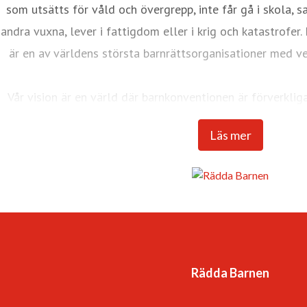
som utsätts för våld och övergrepp, inte får gå i skola, s
andra vuxna, lever i fattigdom eller i krig och katastrofer
är en av världens största barnrättsorganisationer med v
Vår vision är en värld där barnkonventionen är förverklig
tillgodosedda. Det är en värl
Läs mer
-som respekterar och värdesätter var
-som lyssnar till – och lär av – 
-som ger varje barn framtidstro och mö
Rädda Barnen