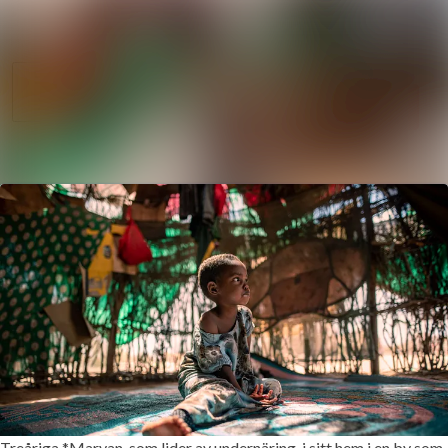
Nyhetsarkiv
Sök i nyhetsrum
Mediearkiv
Följ
Följer
Event
Kontakt
Treåriga *Maryan, som lider av undernäring, i sitt hem i en by som