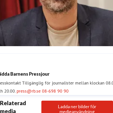
scar Nelson
resskontakt
Pressekreterare
oscar.nelson@rb.se
072-454 5
ädda Barnens Pressjour
5
resskontakt
Tillgänglig för journalister mellan klockan 08.
h 20.00.
press@rb.se
08-698 90 90
Relaterad
Ladda ner bilder för
media
medieanvändning