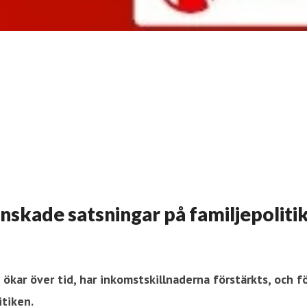
inskade satsningar på familjepoliti
 ökar över tid, har inkomstskillnaderna förstärkts, och f
itiken.