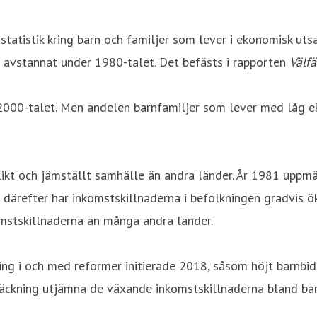
tistik kring barn och familjer som lever i ekonomisk utsa
r avstannat under 1980-talet. Det befästs i rapporten
Välfä
000-talet. Men andelen barnfamiljer som lever med låg eko
likt och jämställt samhälle än andra länder. År 1981 uppm
därefter har inkomstskillnaderna i befolkningen gradvis öka
omstskillnaderna än många andra länder.
ring i och med reformer initierade 2018, såsom höjt barnb
träckning utjämna de växande inkomstskillnaderna bland bar