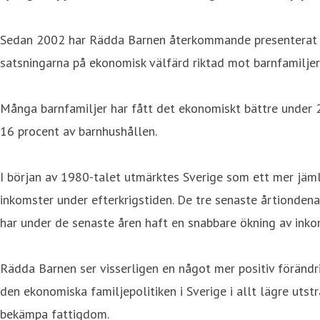
Sedan 2002 har Rädda Barnen återkommande presenterat sta
satsningarna på ekonomisk välfärd riktad mot barnfamilje
Många barnfamiljer har fått det ekonomiskt bättre under 2
16 procent av barnhushållen.
I början av 1980-talet utmärktes Sverige som ett mer jäm
inkomster under efterkrigstiden. De tre senaste årtiondena 
har under de senaste åren haft en snabbare ökning av ink
Rädda Barnen ser visserligen en något mer positiv föränd
den ekonomiska familjepolitiken i Sverige i allt lägre uts
bekämpa fattigdom.