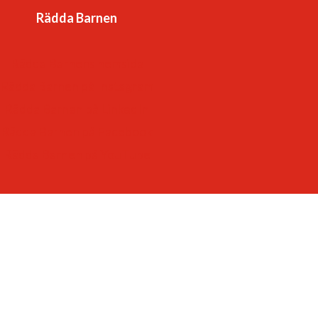
Rädda Barnen
-som respekterar och värdesätter varje barn.
-som lyssnar till – och lär av – barn
Rädda Barnens hemsida
-som ger varje barn framtidstro och möjligheter.
Rädda Barnen på Instagram
Rädda Barnen på LinkedIn
Rädda Barnen på Facebook
Rädda Barnen på YouTube