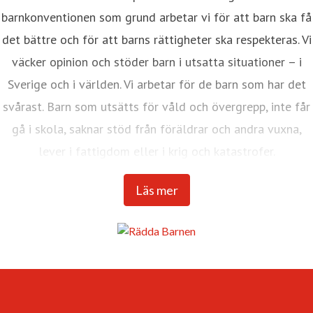
barnkonventionen som grund arbetar vi för att barn ska få
det bättre och för att barns rättigheter ska respekteras. Vi
väcker opinion och stöder barn i utsatta situationer – i
Sverige och i världen. Vi arbetar för de barn som har det
svårast. Barn som utsätts för våld och övergrepp, inte får
gå i skola, saknar stöd från föräldrar och andra vuxna,
lever i fattigdom eller i krig och katastrofer.
Internationella Rädda Barnen är en av världens största
Läs mer
barnrättsorganisationer med verksamhet i över 120
länder.
Vår vision är en värld där barnkonventionen är
förverkligad och alla barns rättigheter tillgodosedda. Det
är en värld