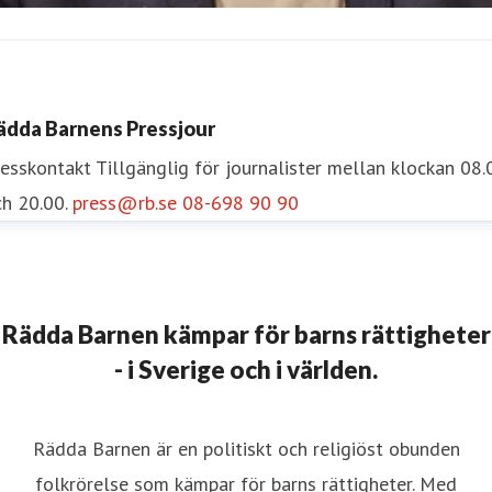
scar Nelson
resskontakt
Pressekreterare
oscar.nelson@rb.se
072-454 5
ädda Barnens Pressjour
5
resskontakt
Tillgänglig för journalister mellan klockan 08.
h 20.00.
press@rb.se
08-698 90 90
Rädda Barnen kämpar för barns rättigheter
- i Sverige och i världen.
Rädda Barnen är en politiskt och religiöst obunden
folkrörelse som kämpar för barns rättigheter. Med