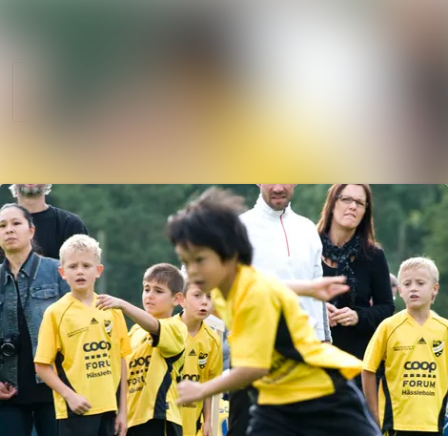
Nyhetsarkiv
Sök i nyhetsrum
Mediearkiv
Följ
Följer
Event
Kontakt