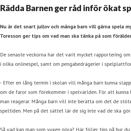
Rädda Barnen ger råd inför ökat sp
Nu är det snart jullov och många barn vill gärna spela m
Toresson ger tips om vad man ska tänka på som förälder 
De senaste veckorna har det varit mycket rapportering om
i olika onlinespel, samt om pengabedrägerier i spelplattf
- Efter en lång termin i skolan vill många barn kunna slapp
om de faror som förekommer i spelvärlden. För att kunna h
man reagerar. Många barn vill inte berätta om det de stöte
speltiden. Men på det sättet lär de sig inte vad de ska g
Så vad kan man som vuxen göra? Här följer tips på hur du 