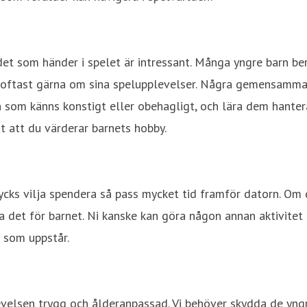
det som händer i spelet är intressant. Många yngre barn be
ar oftast gärna om sina spelupplevelser. Några gemensamma 
n som känns konstigt eller obehagligt, och lära dem hante
t att du värderar barnets hobby.
tycks vilja spendera så pass mycket tid framför datorn. Om 
ra det för barnet. Ni kanske kan göra någon annan aktivite
 som uppstår.
levelsen trygg och ålderanpassad. Vi behöver skydda de yngr