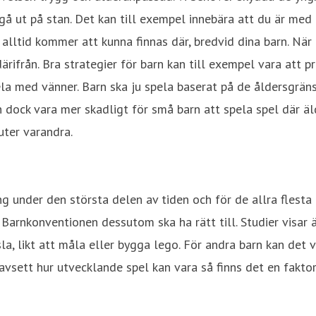
å ut på stan. Det kan till exempel innebära att du är med n
 alltid kommer att kunna finnas där, bredvid dina barn. När d
ärifrån. Bra strategier för barn kan till exempel vara att
pela med vänner. Barn ska ju spela baserat på de åldersgrän
 dock vara mer skadligt för små barn att spela spel där ä
juter varandra.
g under den största delen av tiden och för de allra flesta 
gt Barnkonventionen dessutom ska ha rätt till. Studier visar
la, likt att måla eller bygga lego. För andra barn kan det v
 oavsett hur utvecklande spel kan vara så finns det en fak