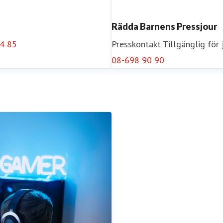
Rädda Barnens Pressjour
4 85
Presskontakt
Tillgänglig för
08-698 90 90
Åsa Runström Awad
n@rb.se
0723-57 67 56
Presskontakt
Pressekreterar
34 33