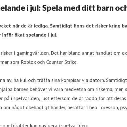
elande i jul: Spela med ditt barn o
ycket när de är lediga. Samtidigt finns det risker kring
inför ökat spelande i jul.
 risker i gamingvärlden. Det har bland annat handlat om e
ormar som Roblox och Counter Strike.
na av, ha kul och träffa sina kompisar via datorn. Samtidigt
jälpa barnen behöver vi vara medvetna om riskerna, men sa
r på i spelvärlden, just eftersom de är rädda för att deras
öra om något obehagligt händer, berättar Theo Toresson, p
som förälder kan navigera i spelvärlden: