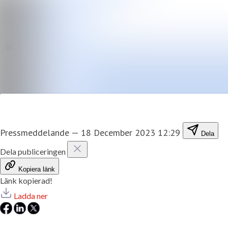
Pressmeddelande
—
18 December 2023 12:29
Dela
Dela publiceringen
Kopiera länk
Länk kopierad!
Ladda ner