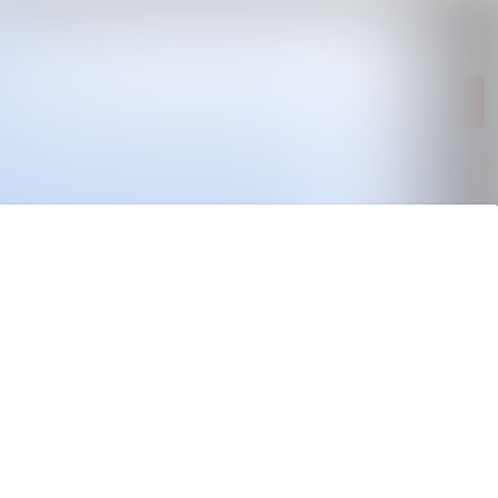
Sök i nyhetsrumm
Följ
Följer