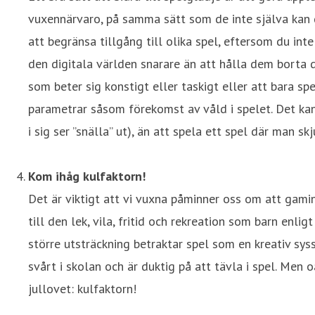
vuxennärvaro, på samma sätt som de inte själva kan g
att begränsa tillgång till olika spel, eftersom du inte
den digitala världen snarare än att hålla dem borta d
som beter sig konstigt eller taskigt eller att bara s
parametrar såsom förekomst av våld i spelet. Det kan
i sig ser ”snälla” ut), än att spela ett spel där man sk
Kom ihåg kulfaktorn!
Det är viktigt att vi vuxna påminner oss om att gamin
till den lek, vila, fritid och rekreation som barn enli
större utsträckning betraktar spel som en kreativ syss
svårt i skolan och är duktig på att tävla i spel. Men
jullovet: kulfaktorn!