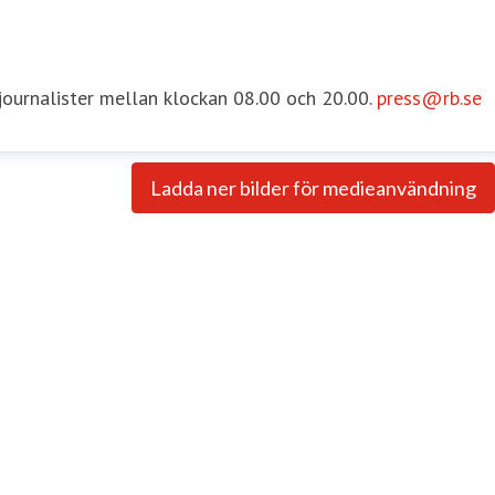
 journalister mellan klockan 08.00 och 20.00.
press@rb.se
Ladda ner bilder för medieanvändning
e
Internationella Frågor
asa.runstrom.awad@rb.se
0733-55