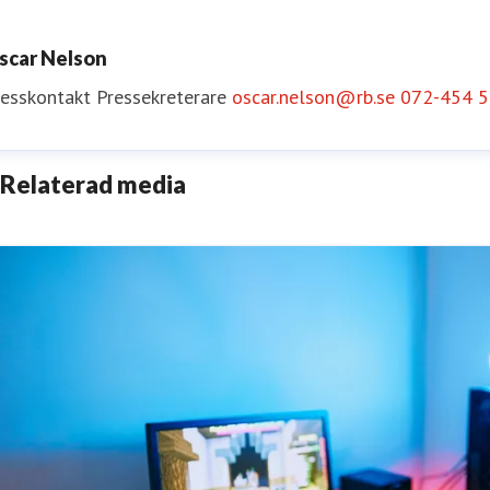
scar Nelson
resskontakt
Pressekreterare
oscar.nelson@rb.se
072-454 5
Relaterad media
nne Thorngren
resskontakt
Pressekreterare
Svenska Frågor
anne.thorngre