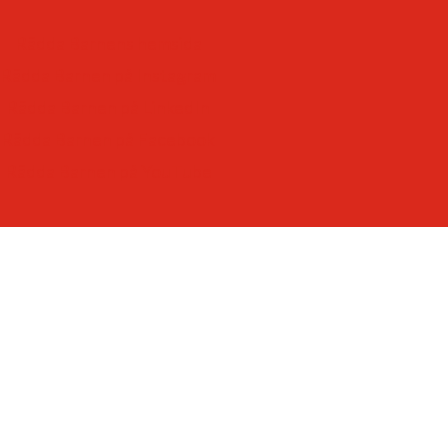
-som respekterar och värdesätter varje barn.
-som lyssnar till – och lär av – barn
Rädda Barnens hemsida
-som ger varje barn framtidstro och möjligheter.
Rädda Barnen på Instagram
Rädda Barnen på LinkedIn
Rädda Barnen på Facebook
Rädda Barnen på YouTube