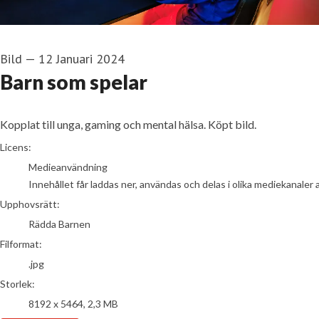
Bild
—
12 Januari 2024
Barn som spelar
Kopplat till unga, gaming och mental hälsa. Köpt bild.
go to media item
Licens:
Medieanvändning
Innehållet får laddas ner, användas och delas i olika mediekanaler 
Upphovsrätt:
Rädda Barnen
Filformat:
.jpg
Storlek:
8192 x 5464, 2,3 MB