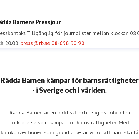
scar Nelson
resskontakt
Pressekreterare
oscar.nelson@rb.se
072-454 5
ädda Barnens Pressjour
5
resskontakt
Tillgänglig för journalister mellan klockan 08.
h 20.00.
press@rb.se
08-698 90 90
Rädda Barnen kämpar för barns rättigheter
- i Sverige och i världen.
Rädda Barnen är en politiskt och religiöst obunden
folkrörelse som kämpar för barns rättigheter. Med
barnkonventionen som grund arbetar vi för att barn ska få