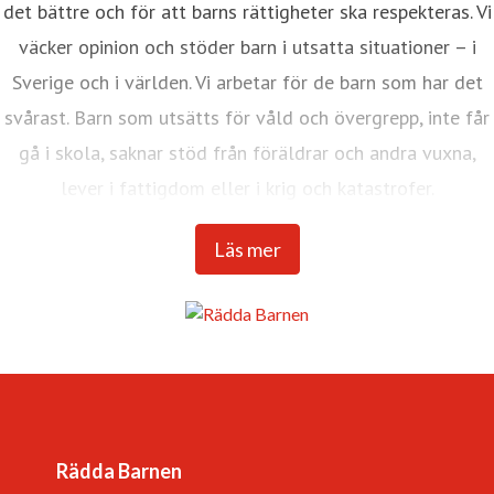
det bättre och för att barns rättigheter ska respekteras. Vi
väcker opinion och stöder barn i utsatta situationer – i
Sverige och i världen. Vi arbetar för de barn som har det
svårast. Barn som utsätts för våld och övergrepp, inte får
gå i skola, saknar stöd från föräldrar och andra vuxna,
lever i fattigdom eller i krig och katastrofer.
Internationella Rädda Barnen är en av världens största
Läs mer
barnrättsorganisationer med verksamhet i över 120
länder.
Vår vision är en värld där barnkonventionen är
förverkligad och alla barns rättigheter tillgodosedda. Det
är en värld
Rädda Barnen