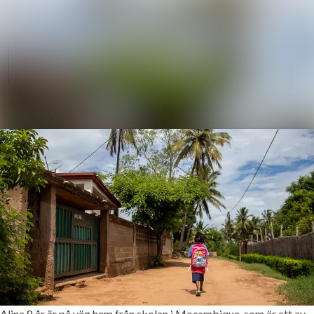
Nyhetsarkiv
Sök i nyhetsrum
Mediearkiv
Följ
Följer
Event
Kontakt
Alina 8 år är på väg hem från skolan i Moçambique, som är ett av