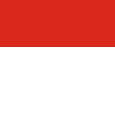
-som ger varje barn framtidstro och möjligheter.
Rädda Barnen på Instagram
Rädda Barnen på LinkedIn
Rädda Barnen på Facebook
Rädda Barnen på YouTube