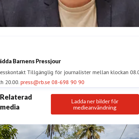
scar Nelson
resskontakt
Pressekreterare
oscar.nelson@rb.se
072-454 5
ädda Barnens Pressjour
5
resskontakt
Tillgänglig för journalister mellan klockan 08.
h 20.00.
press@rb.se
08-698 90 90
Relaterad
Ladda ner bilder för
media
medieanvändning