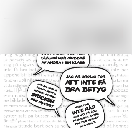
Nyhetsarkiv
Sök i nyhetsrum
Mediearkiv
Följ
Följer
Event
Kontakt