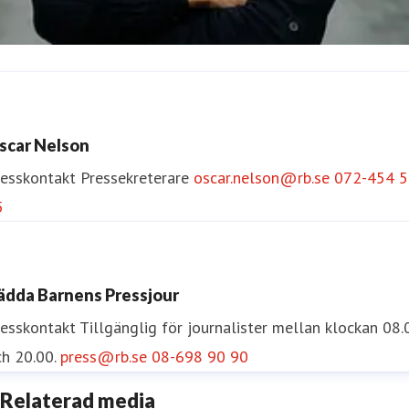
sa Runström Awad
resskontakt
Pressekreterare
Internationella Frågor
scar Nelson
sa.runstrom.awad@rb.se
0733-55 34 33
resskontakt
Pressekreterare
oscar.nelson@rb.se
072-454 5
5
ädda Barnens Pressjour
resskontakt
Tillgänglig för journalister mellan klockan 08.
h 20.00.
press@rb.se
08-698 90 90
Relaterad media