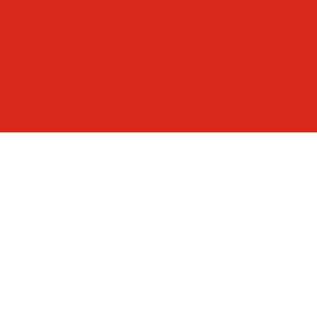
-som lyssnar till – och lär av – barn
Rädda Barnens hemsida
-som ger varje barn framtidstro och möjligheter.
Rädda Barnen på Instagram
Rädda Barnen på LinkedIn
Rädda Barnen på Facebook
Rädda Barnen på YouTube