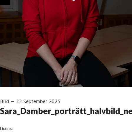
Bild
—
22 September 2025
Sara_Damber_porträtt_halvbild_ne
Rädda Barnen
Licens: