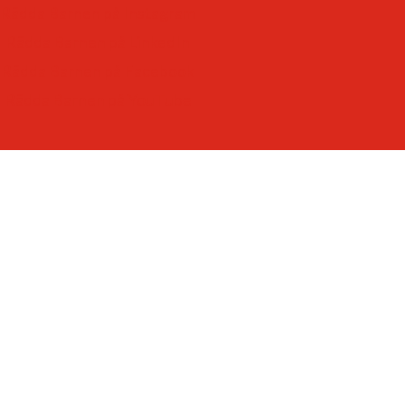
-som ger varje barn framtidstro och möjligheter.
Rädda Barnen på Instagram
Rädda Barnen på LinkedIn
Rädda Barnen på Facebook
Rädda Barnen på YouTube