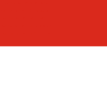
-som lyssnar till – och lär av – barn
Rädda Barnens hemsida
-som ger varje barn framtidstro och möjligheter.
Rädda Barnen på Instagram
Rädda Barnen på LinkedIn
Rädda Barnen på Facebook
Rädda Barnen på YouTube