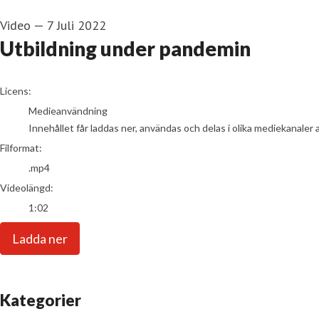
Video
—
7 Juli 2022
Utbildning under pandemin
go to media item
Licens:
Medieanvändning
Innehållet får laddas ner, användas och delas i olika mediekanaler 
Filformat:
.mp4
Videolängd:
1:02
Ladda ner
Kategorier