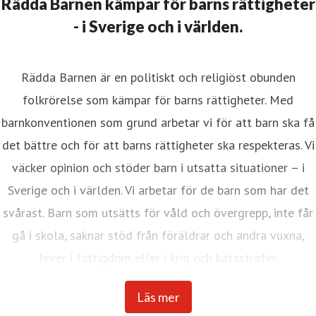
Rädda Barnen kämpar för barns rättigheter
- i Sverige och i världen.
Rädda Barnen är en politiskt och religiöst obunden
folkrörelse som kämpar för barns rättigheter. Med
barnkonventionen som grund arbetar vi för att barn ska få
det bättre och för att barns rättigheter ska respekteras. Vi
väcker opinion och stöder barn i utsatta situationer – i
Sverige och i världen. Vi arbetar för de barn som har det
svårast. Barn som utsätts för våld och övergrepp, inte får
gå i skola, saknar stöd från föräldrar och andra vuxna,
lever i fattigdom eller i krig och katastrofer.
Internationella Rädda Barnen är en av världens största
Läs mer
barnrättsorganisationer med verksamhet i över 120