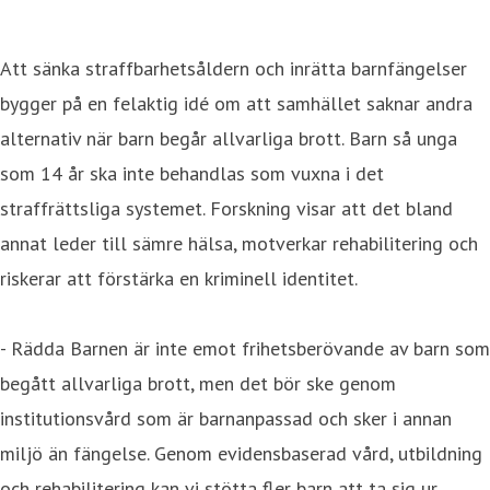
Att sänka straffbarhetsåldern och inrätta barnfängelser
bygger på en felaktig idé om att samhället saknar andra
alternativ när barn begår allvarliga brott. Barn så unga
som 14 år ska inte behandlas som vuxna i det
straffrättsliga systemet. Forskning visar att det bland
annat leder till sämre hälsa, motverkar rehabilitering och
riskerar att förstärka en kriminell identitet.
- Rädda Barnen är inte emot frihetsberövande av barn som
begått allvarliga brott, men det bör ske genom
institutionsvård som är barnanpassad och sker i annan
miljö än fängelse. Genom evidensbaserad vård, utbildning
och rehabilitering kan vi stötta fler barn att ta sig ur