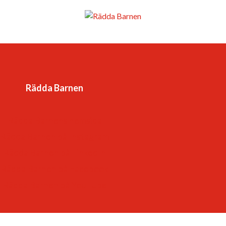
länder.
Vår vision är en värld där barnkonventionen är
förverkligad och alla barns rättigheter tillgodosedda. Det
är en värld
Rädda Barnen
-som respekterar och värdesätter varje barn.
-som lyssnar till – och lär av – barn
Rädda Barnens hemsida
-som ger varje barn framtidstro och möjligheter.
Rädda Barnen på Instagram
Rädda Barnen på LinkedIn
Rädda Barnen på Facebook
Rädda Barnen på YouTube