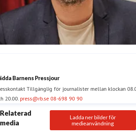
scar Nelson
resskontakt
Pressekreterare
oscar.nelson@rb.se
072-454 5
ädda Barnens Pressjour
5
resskontakt
Tillgänglig för journalister mellan klockan 08.
h 20.00.
press@rb.se
08-698 90 90
Relaterad
Ladda ner bilder för
media
medieanvändning