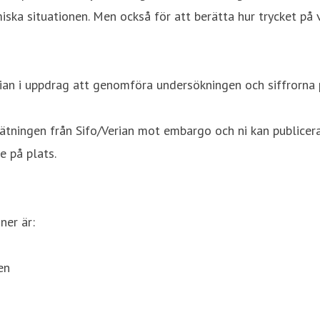
omiska situationen. Men också för att berätta hur trycket 
erian i uppdrag att genomföra undersökningen och siffrorna p
mätningen från Sifo/Verian mot embargo och ni kan publicera
e på plats.
ner är:
gen