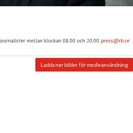
 journalister mellan klockan 08.00 och 20.00.
press@rb.se
Ladda ner bilder för medieanvändning
e
Internationella Frågor
asa.runstrom.awad@rb.se
0733-55