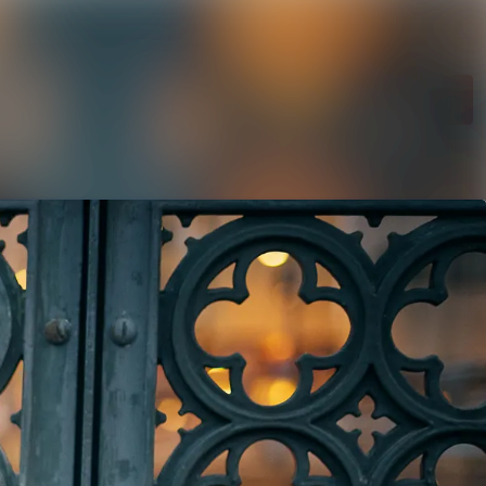
Sök i nyhetsrumm
Följ
Följer