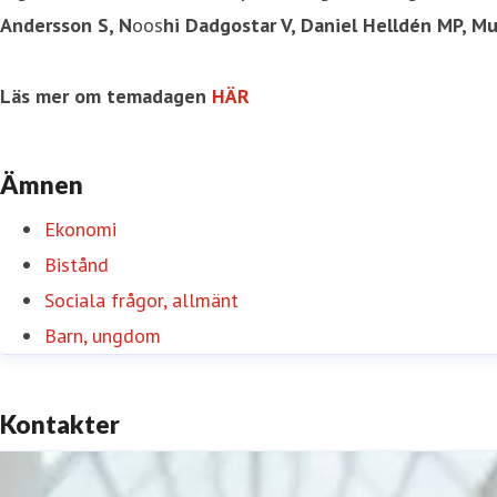
Andersson S, N
oos
hi Dadgostar V, Daniel Helldén MP, M
Läs mer om temadagen
HÄR
Ämnen
Ekonomi
Bistånd
Sociala frågor, allmänt
Barn, ungdom
Kontakter