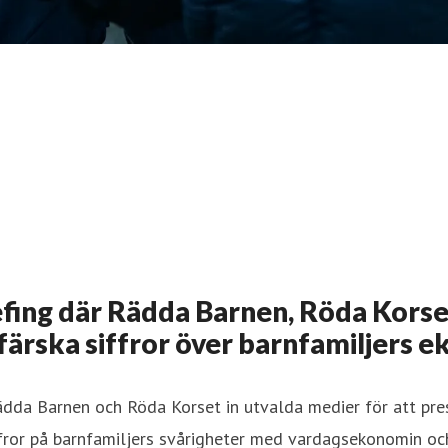
efing där Rädda Barnen, Röda Kors
ärska siffror över barnfamiljers 
da Barnen och Röda Korset in utvalda medier för att pres
fror på barnfamiljers svårigheter med vardagsekonomin och