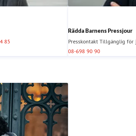
Rädda Barnens Pressjour
4 85
Presskontakt
Tillgänglig för
08-698 90 90
Åsa Runström Awad
n@rb.se
0723-57 67 56
Presskontakt
Pressekreterar
34 33