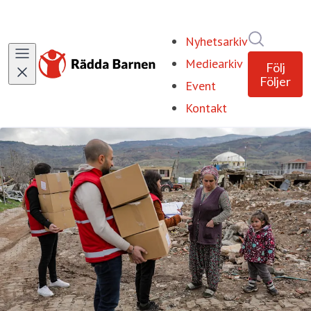
Sök i ny
Nyhetsarkiv
Mediearkiv
Följ
Följer
Event
Kontakt