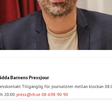
scar Nelson
resskontakt
Pressekreterare
oscar.nelson@rb.se
072-454 5
ädda Barnens Pressjour
5
resskontakt
Tillgänglig för journalister mellan klockan 08.
h 20.00.
press@rb.se
08-698 90 90