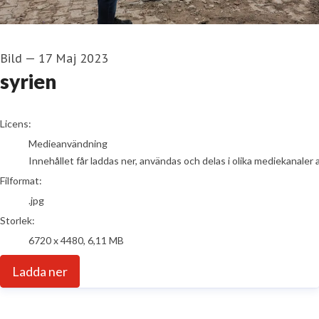
Bild
—
17 Maj 2023
syrien
go to media item
Licens:
Medieanvändning
Innehållet får laddas ner, användas och delas i olika mediekanaler 
Filformat:
.jpg
Storlek:
6720 x 4480, 6,11 MB
Ladda ner