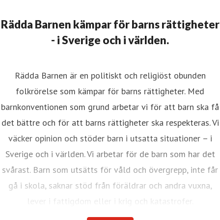
Rädda Barnen kämpar för barns rättigheter
- i Sverige och i världen.
Rädda Barnen är en politiskt och religiöst obunden
folkrörelse som kämpar för barns rättigheter. Med
barnkonventionen som grund arbetar vi för att barn ska få
det bättre och för att barns rättigheter ska respekteras. Vi
väcker opinion och stöder barn i utsatta situationer – i
Sverige och i världen. Vi arbetar för de barn som har det
svårast. Barn som utsätts för våld och övergrepp, inte får
gå i skola, saknar stöd från föräldrar och andra vuxna,
lever i fattigdom eller i krig och katastrofer.
Internationella Rädda Barnen är en av världens största