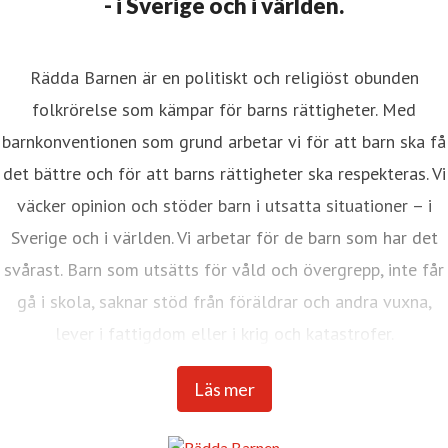
- i Sverige och i världen.
Rädda Barnen är en politiskt och religiöst obunden
folkrörelse som kämpar för barns rättigheter. Med
barnkonventionen som grund arbetar vi för att barn ska få
det bättre och för att barns rättigheter ska respekteras. Vi
väcker opinion och stöder barn i utsatta situationer – i
Sverige och i världen. Vi arbetar för de barn som har det
svårast. Barn som utsätts för våld och övergrepp, inte får
gå i skola, saknar stöd från föräldrar och andra vuxna,
lever i fattigdom eller i krig och katastrofer.
Internationella Rädda Barnen är en av världens största
Läs mer
barnrättsorganisationer med verksamhet i över 120
länder.