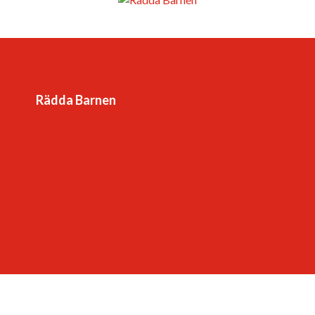
Vår vision är en värld där barnkonventionen är
förverkligad och alla barns rättigheter tillgodosedda. Det
är en värld
Rädda Barnen
-som respekterar och värdesätter varje barn.
-som lyssnar till – och lär av – barn
Rädda Barnens hemsida
-som ger varje barn framtidstro och möjligheter.
Rädda Barnen på Instagram
Rädda Barnen på LinkedIn
Rädda Barnen på Facebook
Rädda Barnen på YouTube