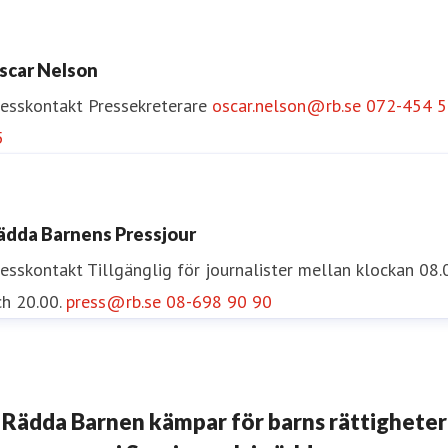
sa Runström Awad
resskontakt
Pressekreterare
Internationella Frågor
scar Nelson
sa.runstrom.awad@rb.se
0733-55 34 33
resskontakt
Pressekreterare
oscar.nelson@rb.se
072-454 5
5
ädda Barnens Pressjour
resskontakt
Tillgänglig för journalister mellan klockan 08.
h 20.00.
press@rb.se
08-698 90 90
Rädda Barnen kämpar för barns rättigheter