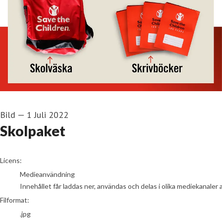
Bild
—
1 Juli 2022
Skolpaket
go to media item
Licens:
Medieanvändning
Innehållet får laddas ner, användas och delas i olika mediekanaler 
Filformat:
.jpg