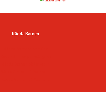
Vår vision är en värld där barnkonventionen är
förverkligad och alla barns rättigheter tillgodosedda. Det
är en värld
Rädda Barnen
-som respekterar och värdesätter varje barn.
-som lyssnar till – och lär av – barn
Rädda Barnens hemsida
-som ger varje barn framtidstro och möjligheter.
Rädda Barnen på Instagram
Rädda Barnen på LinkedIn
Rädda Barnen på Facebook
Rädda Barnen på YouTube