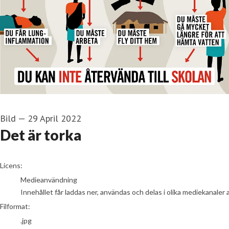
Bild
—
29 April 2022
Det är torka
go to media item
Licens:
Medieanvändning
Innehållet får laddas ner, användas och delas i olika mediekanaler 
Filformat:
.jpg