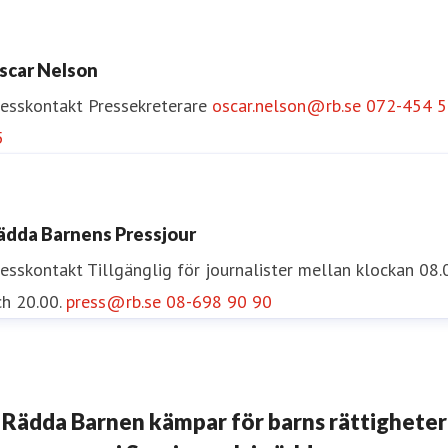
sa Runström Awad
resskontakt
Pressekreterare
Internationella Frågor
scar Nelson
sa.runstrom.awad@rb.se
0733-55 34 33
resskontakt
Pressekreterare
oscar.nelson@rb.se
072-454 5
5
ädda Barnens Pressjour
resskontakt
Tillgänglig för journalister mellan klockan 08.
h 20.00.
press@rb.se
08-698 90 90
Rädda Barnen kämpar för barns rättigheter