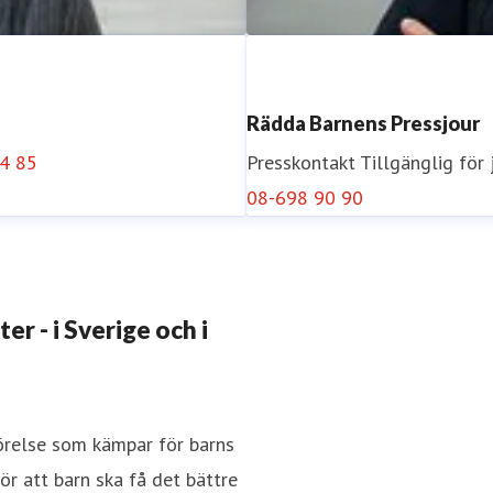
Rädda Barnens Pressjour
4 85
Presskontakt
Tillgänglig för
08-698 90 90
Åsa Runström Awad
n@rb.se
0723-57 67 56
Presskontakt
Pressekreterar
r - i Sverige och i
34 33
rörelse som kämpar för barns
r att barn ska få det bättre