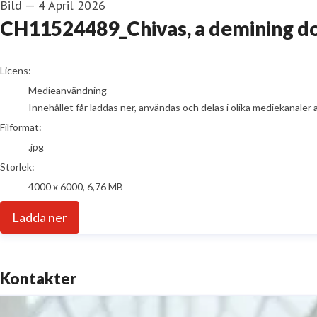
Bild
—
4 April 2026
CH11524489_Chivas, a demining dog
go to media item
Licens:
Medieanvändning
Innehållet får laddas ner, användas och delas i olika mediekanaler 
Filformat:
.jpg
Storlek:
4000 x 6000, 6,76 MB
Ladda ner
Kontakter