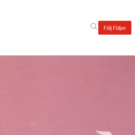
Sök i nyhetsrumm
Följ
Följer