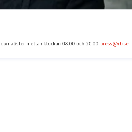
 journalister mellan klockan 08.00 och 20.00.
press@rb.se
e
Internationella Frågor
asa.runstrom.awad@rb.se
0733-55