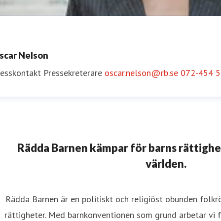
scar Nelson
resskontakt
Pressekreterare
oscar.nelson@rb.se
072-454 5
nne Thorngren
resskontakt
Pressekreterare
Svenska Frågor
anne.thorngre
Rädda Barnen kämpar för barns rättighete
världen.
Rädda Barnen är en politiskt och religiöst obunden folk
rättigheter. Med barnkonventionen som grund arbetar vi fö