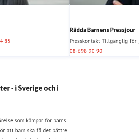
Rädda Barnens Pressjour
4 85
Presskontakt
Tillgänglig för
08-698 90 90
Åsa Runström Awad
n@rb.se
0723-57 67 56
Presskontakt
Pressekreterar
r - i Sverige och i
34 33
rörelse som kämpar för barns
r att barn ska få det bättre