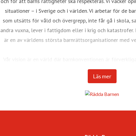
och för att barns rättigheter ska respekteras. Vi väcker opi
situationer – i Sverige och i världen. Vi arbetar för de b
som utsätts för våld och övergrepp, inte får gå i skola, s
andra vuxna, lever i fattigdom eller i krig och katastrofer
är en av världens största barnrättsorganisationer med v
Vår vision är en värld där barnkonventionen är förverklig
tillgodosedda. Det är en värl
Läs mer
-som respekterar och värdesätter var
-som lyssnar till – och lär av – 
-som ger varje barn framtidstro och mö