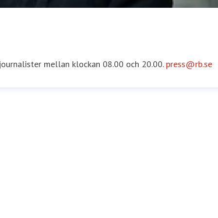
 journalister mellan klockan 08.00 och 20.00.
press@rb.se
e
Internationella Frågor
asa.runstrom.awad@rb.se
0733-55