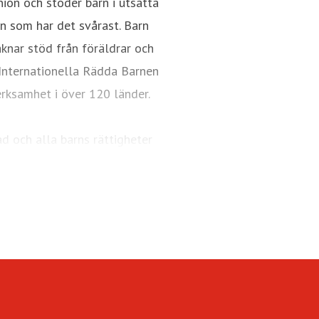
nion och stöder barn i utsatta
arn som har det svårast. Barn
aknar stöd från föräldrar och
. Internationella Rädda Barnen
erksamhet i över 120 länder.
ad och alla barns rättigheter
d
je barn.
barn
jligheter.