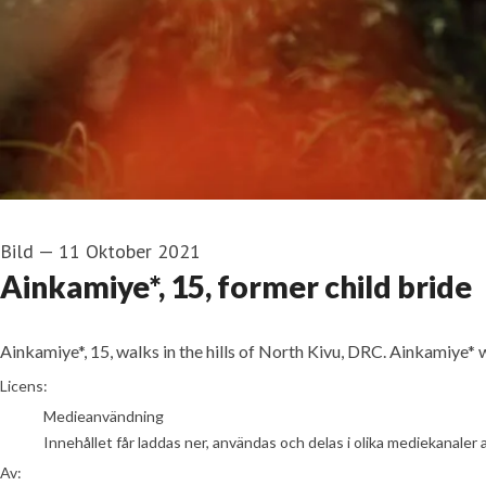
Bild
—
11 Oktober 2021
Ainkamiye*, 15, former child bride
Ainkamiye*, 15, walks in the hills of North Kivu, DRC. Ainkamiye
Hugh Kinsella Cunningham / Save the Children
Licens:
Medieanvändning
Innehållet får laddas ner, användas och delas i olika mediekanaler 
Av: