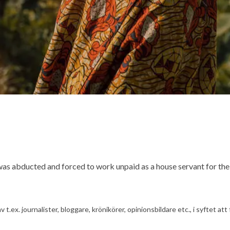
* was abducted and forced to work unpaid as a house servant for 
av t.ex. journalister, bloggare, krönikörer, opinionsbildare etc., i syfte