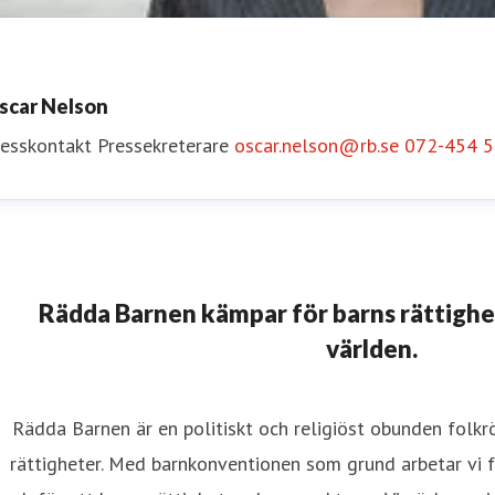
scar Nelson
resskontakt
Pressekreterare
oscar.nelson@rb.se
072-454 5
nne Thorngren
resskontakt
Pressekreterare
Svenska Frågor
anne.thorngre
Rädda Barnen kämpar för barns rättighete
världen.
Rädda Barnen är en politiskt och religiöst obunden folk
rättigheter. Med barnkonventionen som grund arbetar vi fö