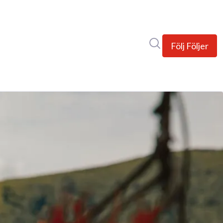
Sök i nyhetsrumm
Följ
Följer