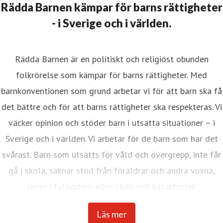
Rädda Barnen kämpar för barns rättigheter
- i Sverige och i världen.
Rädda Barnen är en politiskt och religiöst obunden
folkrörelse som kämpar för barns rättigheter. Med
barnkonventionen som grund arbetar vi för att barn ska få
det bättre och för att barns rättigheter ska respekteras. Vi
väcker opinion och stöder barn i utsatta situationer – i
Sverige och i världen. Vi arbetar för de barn som har det
svårast. Barn som utsätts för våld och övergrepp, inte får
gå i skola, saknar stöd från föräldrar och andra vuxna,
lever i fattigdom eller i krig och katastrofer.
Internationella Rädda Barnen är en av världens största
Läs mer
barnrättsorganisationer med verksamhet i över 120