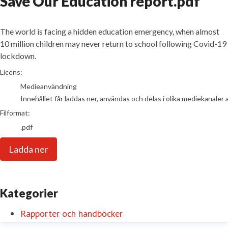
Save Our Education report.pdf
The world is facing a hidden education emergency, when almost
10 million children may never return to school following Covid-19
lockdown.
go to media item
Licens:
Medieanvändning
Innehållet får laddas ner, användas och delas i olika mediekanaler 
Filformat:
.pdf
Ladda ner
Kategorier
Rapporter och handböcker