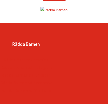
länder.
Vår vision är en värld där barnkonventionen är
förverkligad och alla barns rättigheter tillgodosedda. Det
är en värld
Rädda Barnen
-som respekterar och värdesätter varje barn.
-som lyssnar till – och lär av – barn
Rädda Barnens hemsida
-som ger varje barn framtidstro och möjligheter.
Rädda Barnen på Instagram
Rädda Barnen på LinkedIn
Rädda Barnen på Facebook
Rädda Barnen på YouTube