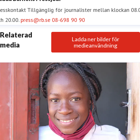
resskontakt
Tillgänglig för journalister mellan klockan 08.
h 20.00.
press@rb.se
08-698 90 90
Relaterad
Ladda ner bilder för
media
medieanvändning