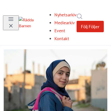
Nyhetsarkiv
Sök i nyhetsrum
Mediearkiv
Följ
Följer
Event
Kontakt