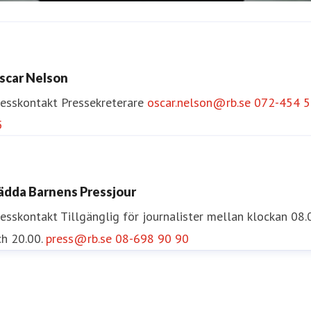
sa Runström Awad
resskontakt
Pressekreterare
Internationella Frågor
scar Nelson
sa.runstrom.awad@rb.se
0733-55 34 33
resskontakt
Pressekreterare
oscar.nelson@rb.se
072-454 5
5
ädda Barnens Pressjour
resskontakt
Tillgänglig för journalister mellan klockan 08.
h 20.00.
press@rb.se
08-698 90 90