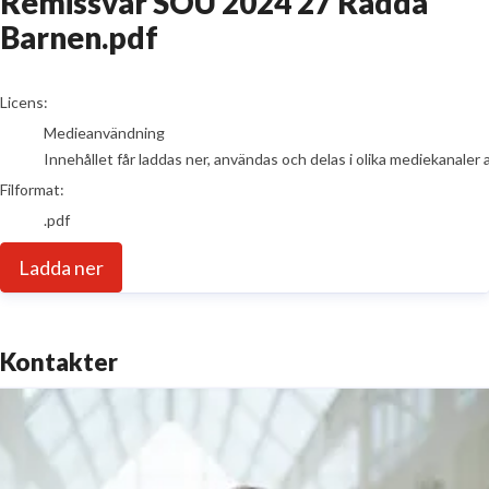
Remissvar SOU 2024 27 Rädda
Barnen.pdf
go to media item
Licens:
Medieanvändning
Innehållet får laddas ner, användas och delas i olika mediekanaler 
Filformat:
.pdf
Ladda ner
Kontakter