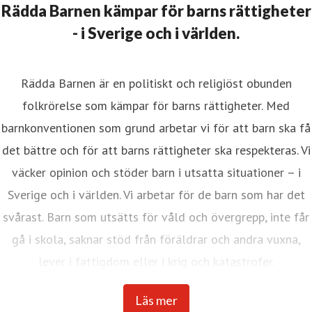
Rädda Barnen kämpar för barns rättigheter
- i Sverige och i världen.
Rädda Barnen är en politiskt och religiöst obunden
folkrörelse som kämpar för barns rättigheter. Med
barnkonventionen som grund arbetar vi för att barn ska få
det bättre och för att barns rättigheter ska respekteras. Vi
väcker opinion och stöder barn i utsatta situationer – i
Sverige och i världen. Vi arbetar för de barn som har det
svårast. Barn som utsätts för våld och övergrepp, inte får
gå i skola, saknar stöd från föräldrar och andra vuxna,
lever i fattigdom eller i krig och katastrofer.
Internationella Rädda Barnen är en av världens största
Läs mer
barnrättsorganisationer med verksamhet i över 120