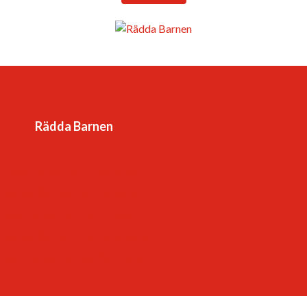
länder.
Vår vision är en värld där barnkonventionen är
förverkligad och alla barns rättigheter tillgodosedda. Det
är en värld
Rädda Barnen
-som respekterar och värdesätter varje barn.
-som lyssnar till – och lär av – barn
Rädda Barnens hemsida
-som ger varje barn framtidstro och möjligheter.
Rädda Barnen på Instagram
Rädda Barnen på LinkedIn
Rädda Barnen på Facebook
Rädda Barnen på YouTube