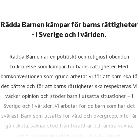
Rädda Barnen kämpar för barns rättigheter
- i Sverige och i världen.
Rädda Barnen är en politiskt och religiöst obunden
folkrörelse som kämpar för barns rättigheter. Med
barnkonventionen som grund arbetar vi för att barn ska få
det bättre och för att barns rättigheter ska respekteras. Vi
väcker opinion och stöder barn i utsatta situationer – i
Sverige och i världen. Vi arbetar för de barn som har det
svårast. Barn som utsätts för våld och övergrepp, inte får
gå i skola, saknar stöd från föräldrar och andra vuxna,
lever i fattigdom eller i krig och katastrofer.