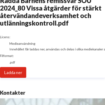
Rädda Barnens remissvar SOU
2024_80 Vissa åtgärder för stärkt
återvändandeverksamhet och
utlänningskontroll.pdf
go to media item
Licens:
Medieanvändning
Innehållet får laddas ner, användas och delas i olika mediekanaler 
Filformat:
.pdf
Ladda ner
Kontakter