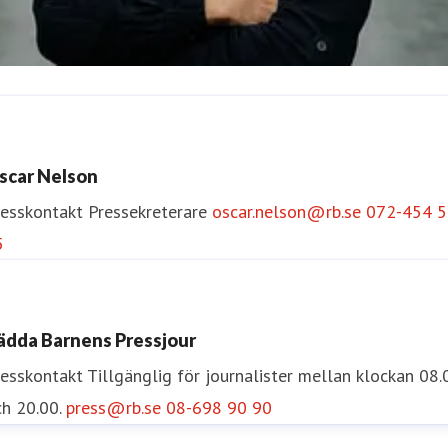
sa Runström Awad
resskontakt
Pressekreterare
Internationella Frågor
scar Nelson
sa.runstrom.awad@rb.se
0733-55 34 33
resskontakt
Pressekreterare
oscar.nelson@rb.se
072-454 5
5
ädda Barnens Pressjour
resskontakt
Tillgänglig för journalister mellan klockan 08.
h 20.00.
press@rb.se
08-698 90 90