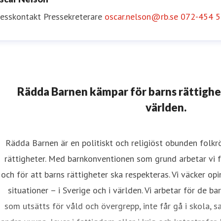
resskontakt
Pressekreterare
oscar.nelson@rb.se
072-454 5
nne Thorngren
resskontakt
Pressekreterare
Svenska Frågor
anne.thorngre
Rädda Barnen kämpar för barns rättighete
världen.
Rädda Barnen är en politiskt och religiöst obunden folk
rättigheter. Med barnkonventionen som grund arbetar vi fö
och för att barns rättigheter ska respekteras. Vi väcker opi
situationer – i Sverige och i världen. Vi arbetar för de b
som utsätts för våld och övergrepp, inte får gå i skola, s