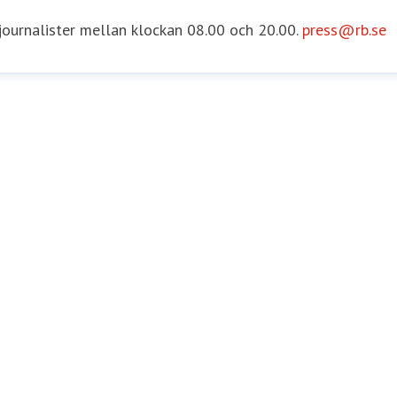
 journalister mellan klockan 08.00 och 20.00.
press@rb.se
e
Internationella Frågor
asa.runstrom.awad@rb.se
0733-55