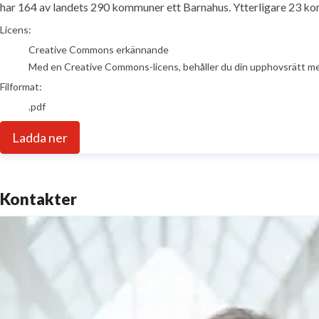
har 164 av landets 290 kommuner ett Barnahus. Ytterligare 23 kom
go to media item
Licens:
Creative Commons erkännande
Med en Creative Commons-licens, behåller du din upphovsrätt men t
Filformat:
.pdf
Ladda ner
Kontakter