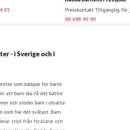
4 85
Presskontakt
Tillgänglig för
08-698 90 90
Åsa Runström Awad
n@rb.se
0723-57 67 56
Presskontakt
Pressekreterar
r - i Sverige och i
34 33
rörelse som kämpar för barns
r att barn ska få det bättre
nion och stöder barn i utsatta
arn som har det svårast. Barn
aknar stöd från föräldrar och