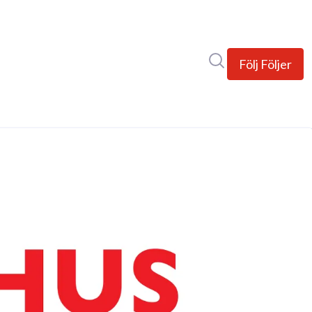
Sök i nyhetsrumm
Följ
Följer