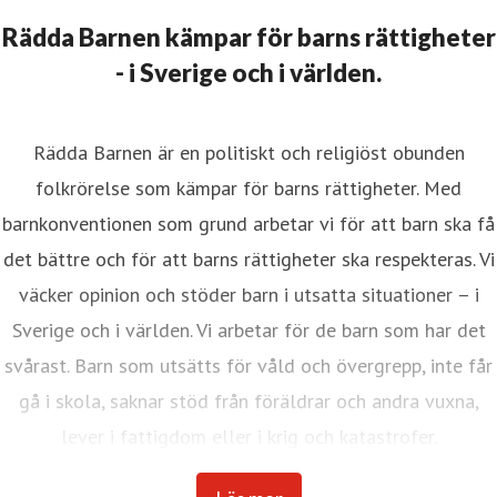
Rädda Barnen kämpar för barns rättigheter
- i Sverige och i världen.
Rädda Barnen är en politiskt och religiöst obunden
folkrörelse som kämpar för barns rättigheter. Med
barnkonventionen som grund arbetar vi för att barn ska få
det bättre och för att barns rättigheter ska respekteras. Vi
väcker opinion och stöder barn i utsatta situationer – i
Sverige och i världen. Vi arbetar för de barn som har det
svårast. Barn som utsätts för våld och övergrepp, inte får
gå i skola, saknar stöd från föräldrar och andra vuxna,
lever i fattigdom eller i krig och katastrofer.
Internationella Rädda Barnen är en av världens största