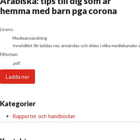
Arabiska: tips till dig som är
hemma med barn pga corona
go to media item
Licens:
Medieanvändning
Innehållet får laddas ner, användas och delas i olika mediekanaler 
Filformat:
.pdf
Ladda ner
Kategorier
Rapporter och handböcker