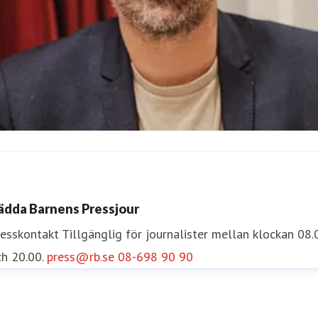
scar Nelson
resskontakt
Pressekreterare
oscar.nelson@rb.se
072-454 5
ädda Barnens Pressjour
5
resskontakt
Tillgänglig för journalister mellan klockan 08.
h 20.00.
press@rb.se
08-698 90 90