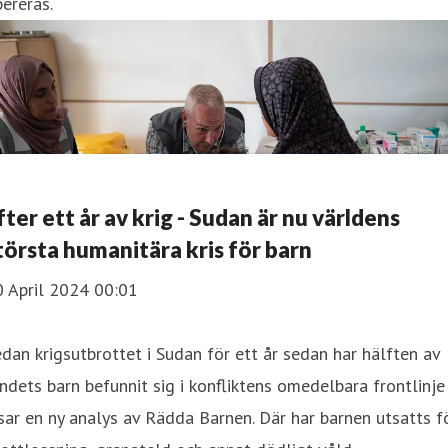
ereras.
fter ett år av krig - Sudan är nu världens
törsta humanitära kris för barn
0 April 2024 00:01
dan krigsutbrottet i Sudan för ett år sedan har hälften av
ndets barn befunnit sig i konfliktens omedelbara frontlinje
sar en ny analys av Rädda Barnen. Där har barnen utsatts f