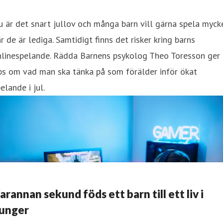
 är det snart jullov och många barn vill gärna spela myck
r de är lediga. Samtidigt finns det risker kring barns
nlinespelande. Rädda Barnens psykolog Theo Toresson ger
ps om vad man ska tänka på som förälder inför ökat
elande i jul.
arannan sekund föds ett barn till ett liv i
unger