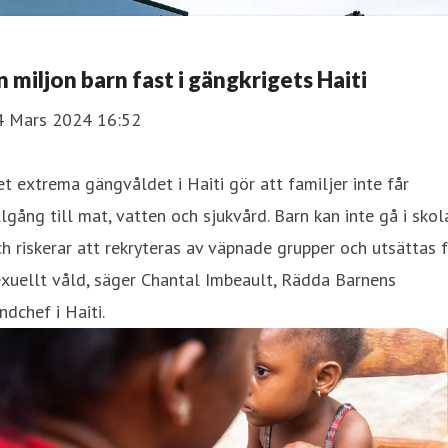
n miljon barn fast i gängkrigets Haiti
4 Mars 2024 16:52
t extrema gängvåldet i Haiti gör att familjer inte får
llgång till mat, vatten och sjukvård. Barn kan inte gå i skol
h riskerar att rekryteras av väpnade grupper och utsättas 
xuellt våld, säger Chantal Imbeault, Rädda Barnens
ndchef i Haiti.