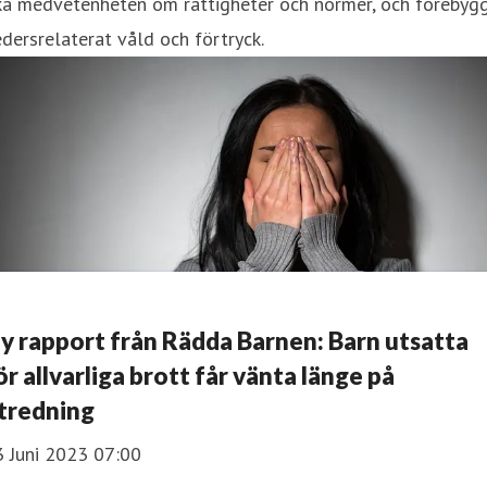
ka medvetenheten om rättigheter och normer, och förebyg
dersrelaterat våld och förtryck.
y rapport från Rädda Barnen: Barn utsatta
ör allvarliga brott får vänta länge på
tredning
3 Juni 2023 07:00