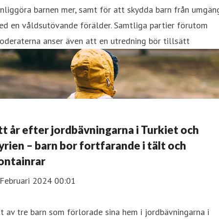
nliggöra barnen mer, samt för att skydda barn från umgän
ed en våldsutövande förälder. Samtliga partier förutom
deraterna anser även att en utredning bör tillsätt
tt år efter jordbävningarna i Turkiet och
yrien – barn bor fortfarande i tält och
ontainrar
 Februari 2024 00:01
t av tre barn som förlorade sina hem i jordbävningarna i