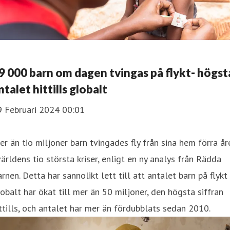
9 000 barn om dagen tvingas på flykt- högst
ntalet hittills globalt
9 Februari 2024 00:01
er än tio miljoner barn tvingades fly från sina hem förra år
världens tio största kriser, enligt en ny analys från Rädda
rnen. Detta har sannolikt lett till att antalet barn på flykt
obalt har ökat till mer än 50 miljoner, den högsta siffran
ttills, och antalet har mer än fördubblats sedan 2010.