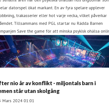
elar datorspel ökat markant. En av fyra spelare upplever
bbning, trakasserier eller hot varje vecka, vilket påverkar
åendet. Tillsammans med PGL startar nu Rädda Barnen
mpanjen Save the game för att minska psykisk ohälsa onli
fter nio år av konflikt - miljontals barn i
emen står utan skolgång
5 Mars 2024 01:01