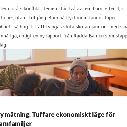
ter nio års konflikt i Jemen står två av fem barn, eller 4,5
ljoner, utan skolgång. Barn på flykt inom landet löper
bbelt så hög risk att tvingas sluta skolan jämfört med sin
mnåriga, enligt en ny rapport från Rädda Barnen som släp
dag.
y mätning: Tuffare ekonomiskt läge för
arnfamiljer