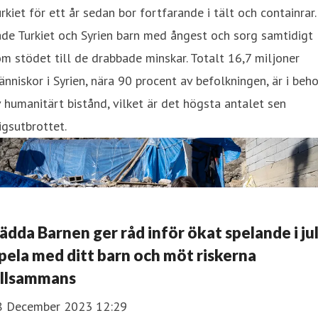
rkiet för ett år sedan bor fortfarande i tält och containrar. 
de Turkiet och Syrien barn med ångest och sorg samtidigt
m stödet till de drabbade minskar. Totalt 16,7 miljoner
nniskor i Syrien, nära 90 procent av befolkningen, är i beh
 humanitärt bistånd, vilket är det högsta antalet sen
igsutbrottet.
ädda Barnen ger råd inför ökat spelande i jul
pela med ditt barn och möt riskerna
illsammans
8 December 2023 12:29