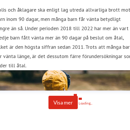
lis och åklagare ska enligt lag utreda allvarliga brott mo
rn inom 90 dagar, men många barn får vänta betydligt
ngre än så. Under perioden 2018 till 2022 har mer än vart
edje barn fått vänta mer än 90 dagar på beslut om åtal,
lket är den högsta siffran sedan 2011. Trots att många ba
r vänta länge, är det dessutom färre förundersökningar s
der till åtal.
Visa mer
Loading...