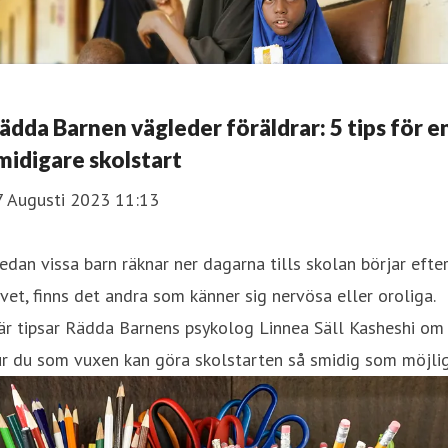
ädda Barnen vägleder föräldrar: 5 tips för e
midigare skolstart
7 Augusti 2023 11:13
dan vissa barn räknar ner dagarna tills skolan börjar efte
vet, finns det andra som känner sig nervösa eller oroliga.
är tipsar Rädda Barnens psykolog Linnea Säll Kasheshi om
r du som vuxen kan göra skolstarten så smidig som möjlig