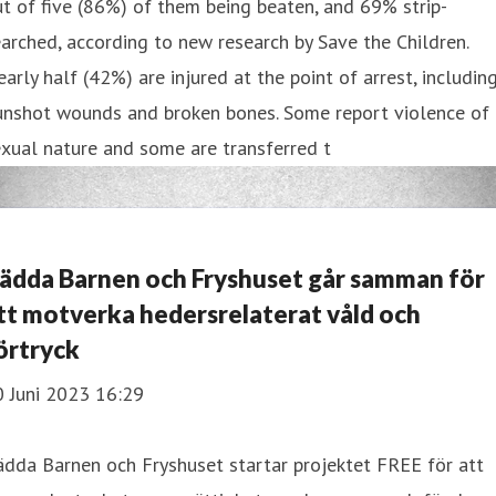
t of five (86%) of them being beaten, and 69% strip-
arched, according to new research by Save the Children.
arly half (42%) are injured at the point of arrest, includin
unshot wounds and broken bones. Some report violence of 
xual nature and some are transferred t
ädda Barnen och Fryshuset går samman för
tt motverka hedersrelaterat våld och
örtryck
0 Juni 2023 16:29
dda Barnen och Fryshuset startar projektet FREE för att