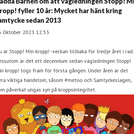
ädda Barnen om att vägledningen Stopp! M
ropp! fyller 10 år: Mycket har hänt kring
amtycke sedan 2013
6 Oktober 2023 12:53
 är Stopp! Min kropp! -veckan tillbaka för tredje året i rad.
essutom är det ett decennium sedan vägledningen Stopp!
n kropp! togs fram för första gången. Under åren är det
era viktiga händelser, såsom #metoo och Samtyckeslagen,
m påverkat ungas syn på kroppsintegritet.