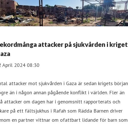
ekordmånga attacker på sjukvården i kriget
aza
2 April 2024 08:30
tal attacker mot sjukvården i Gaza är sedan krigets början
gre än i någon annan pågående konflikt i världen. Fler än
å attacker om dagen har i genomsnitt rapporterats och
kare på ett fältsjukhus i Rafah som Rädda Barnen driver
nom en partner vittnar om ofattbart lidande för barn som