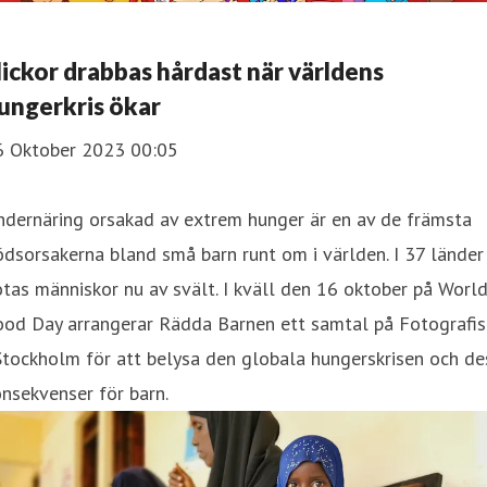
lickor drabbas hårdast när världens
ungerkris ökar
6 Oktober 2023 00:05
ndernäring orsakad av extrem hunger är en av de främsta
dsorsakerna bland små barn runt om i världen. I 37 länder
tas människor nu av svält. I kväll den 16 oktober på Worl
ood Day arrangerar Rädda Barnen ett samtal på Fotografis
Stockholm för att belysa den globala hungerskrisen och de
nsekvenser för barn.