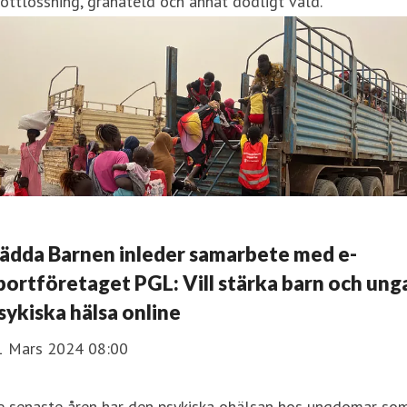
ottlossning, granateld och annat dödligt våld.
ädda Barnen inleder samarbete med e-
portföretaget PGL: Vill stärka barn och ung
sykiska hälsa online
1 Mars 2024 08:00
e senaste åren har den psykiska ohälsan hos ungdomar so