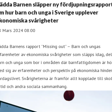
ädda Barnen släpper ny fördjupningsrappor
m hur barn och unga i Sverige upplever
konomiska svårigheter
8 Mars 2024 08:00
ädda Barnens rapport ”Missing out” – Barn och ungas
farenheter av ekonomiska svårigheter som släpps idag, del
arn och unga som bor i områden där barnfattigdomen är hö
d sig av erfarenheter och perspektiv på ekonomiska hinder
rdagslivet. Svårigheterna är framför allt kopplade till skol
itid och andra sociala sammanhang.