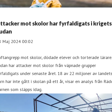
ttacker mot skolor har fyrfaldigats i krigets
udan
8 Maj 2024 00:02
ftangrepp mot skolor, dödade elever och torterade lärare.
dan har attacker mot skolor från väpnade grupper
rfaldigats under senaste året. 18 av 22 miljoner av landet
rn har inte gått i skolan på ett år, visar en analys från Rä
arnen som släpps idag.